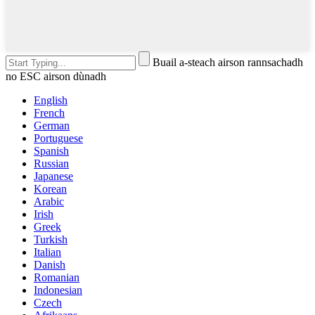
Buail a-steach airson rannsachadh
no ESC airson dùnadh
English
French
German
Portuguese
Spanish
Russian
Japanese
Korean
Arabic
Irish
Greek
Turkish
Italian
Danish
Romanian
Indonesian
Czech