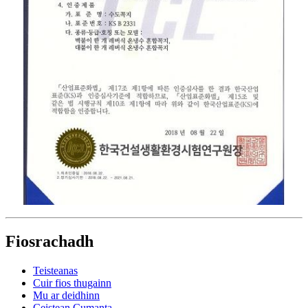
Fiosrachadh
Teisteanas
Cuir fios thugainn
Mu ar deidhinn
Ceistean Cumanta