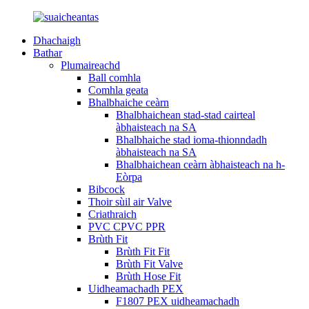
Dhachaigh
Bathar
Plumaireachd
Ball comhla
Comhla geata
Bhalbhaiche ceàrn
Bhalbhaichean stad-stad cairteal
àbhaisteach na SA
Bhalbhaiche stad ioma-thionndadh
àbhaisteach na SA
Bhalbhaichean ceàrn àbhaisteach na h-
Eòrpa
Bibcock
Thoir sùil air Valve
Criathraich
PVC CPVC PPR
Brùth Fit
Brùth Fit Fit
Brùth Fit Valve
Brùth Hose Fit
Uidheamachadh PEX
F1807 PEX uidheamachadh