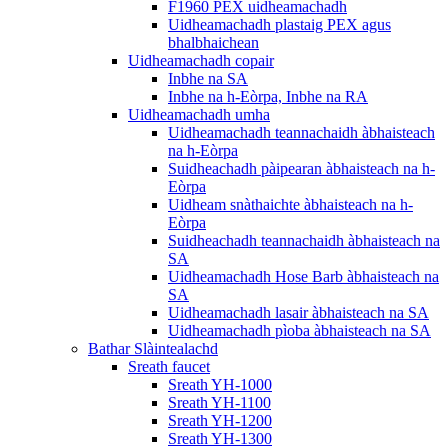
F1960 PEX uidheamachadh
Uidheamachadh plastaig PEX agus
bhalbhaichean
Uidheamachadh copair
Inbhe na SA
Inbhe na h-Eòrpa, Inbhe na RA
Uidheamachadh umha
Uidheamachadh teannachaidh àbhaisteach
na h-Eòrpa
Suidheachadh pàipearan àbhaisteach na h-
Eòrpa
Uidheam snàthaichte àbhaisteach na h-
Eòrpa
Suidheachadh teannachaidh àbhaisteach na
SA
Uidheamachadh Hose Barb àbhaisteach na
SA
Uidheamachadh lasair àbhaisteach na SA
Uidheamachadh pìoba àbhaisteach na SA
Bathar Slàintealachd
Sreath faucet
Sreath YH-1000
Sreath YH-1100
Sreath YH-1200
Sreath YH-1300