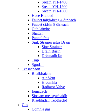
Sreath YH-1400
Sreath YH-1500
Sreath YH-1600
Hose Braided
Faucet taigh-beag 4 òirleach
Faucet cidsin 8 òirleach
Cith làimhe
Shattaf
Pannal fras
Sink Strainer agus Drain
Sinc Strainer
Drain Basin
Drèanadh làr
Trap
Sgudail
Teasachadh
Bhalbhaiche
Air Vent
H comhla
Radiator Valve
Iomadach
Siostam measgachaidh
Riaghladair Teòthachd
Gas
Comhla gas