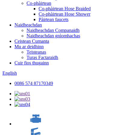
Co-phàirtean
Co-phàirtean Hose Braided
Co-phàirtean Hose Shower
Pàirtean faucets
Naidheachdan
Naidheachdan Companaidh
Naidheachdan gnìomhachas
Ceistean Cumanta
Mu ar deidhinn
Teisteanas
Turas Factaraidh
Cuir fios thugainn
English
0086 574 87170349