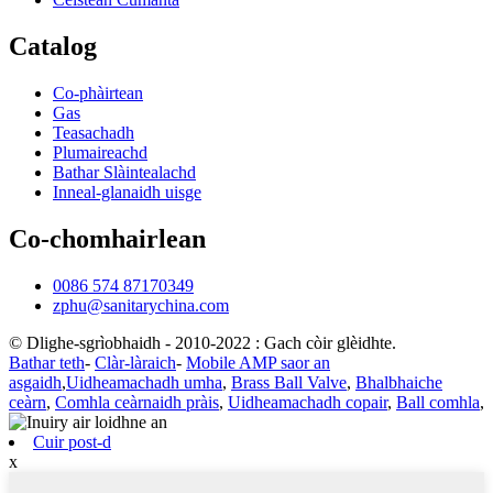
Catalog
Co-phàirtean
Gas
Teasachadh
Plumaireachd
Bathar Slàintealachd
Inneal-glanaidh uisge
Co-chomhairlean
0086 574 87170349
zphu@sanitarychina.com
© Dlighe-sgrìobhaidh - 2010-2022 : Gach còir glèidhte.
Bathar teth
-
Clàr-làraich
-
Mobile AMP saor an
asgaidh
,
Uidheamachadh umha
,
Brass Ball Valve
,
Bhalbhaiche
ceàrn
,
Comhla ceàrnaidh pràis
,
Uidheamachadh copair
,
Ball comhla
,
Cuir post-d
x