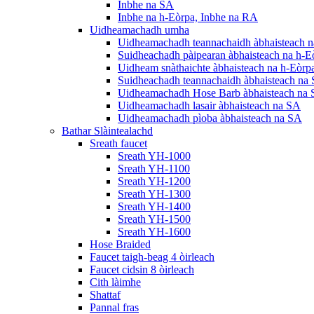
Inbhe na SA
Inbhe na h-Eòrpa, Inbhe na RA
Uidheamachadh umha
Uidheamachadh teannachaidh àbhaisteach n
Suidheachadh pàipearan àbhaisteach na h-E
Uidheam snàthaichte àbhaisteach na h-Eòrp
Suidheachadh teannachaidh àbhaisteach na
Uidheamachadh Hose Barb àbhaisteach na
Uidheamachadh lasair àbhaisteach na SA
Uidheamachadh pìoba àbhaisteach na SA
Bathar Slàintealachd
Sreath faucet
Sreath YH-1000
Sreath YH-1100
Sreath YH-1200
Sreath YH-1300
Sreath YH-1400
Sreath YH-1500
Sreath YH-1600
Hose Braided
Faucet taigh-beag 4 òirleach
Faucet cidsin 8 òirleach
Cith làimhe
Shattaf
Pannal fras