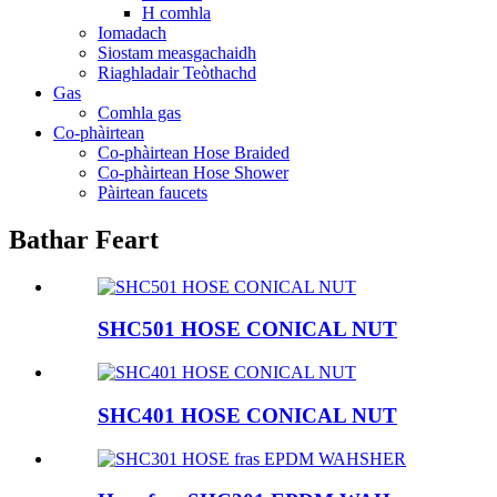
H comhla
Iomadach
Siostam measgachaidh
Riaghladair Teòthachd
Gas
Comhla gas
Co-phàirtean
Co-phàirtean Hose Braided
Co-phàirtean Hose Shower
Pàirtean faucets
Bathar Feart
SHC501 HOSE CONICAL NUT
SHC401 HOSE CONICAL NUT