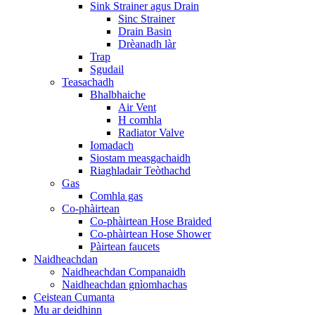
Sink Strainer agus Drain
Sinc Strainer
Drain Basin
Drèanadh làr
Trap
Sgudail
Teasachadh
Bhalbhaiche
Air Vent
H comhla
Radiator Valve
Iomadach
Siostam measgachaidh
Riaghladair Teòthachd
Gas
Comhla gas
Co-phàirtean
Co-phàirtean Hose Braided
Co-phàirtean Hose Shower
Pàirtean faucets
Naidheachdan
Naidheachdan Companaidh
Naidheachdan gnìomhachas
Ceistean Cumanta
Mu ar deidhinn