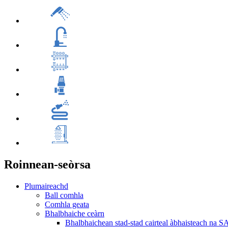
Roinnean-seòrsa
Plumaireachd
Ball comhla
Comhla geata
Bhalbhaiche ceàrn
Bhalbhaichean stad-stad cairteal àbhaisteach na S