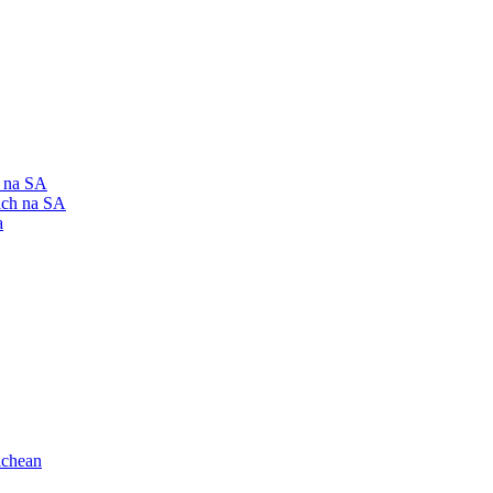
h na SA
ach na SA
a
ichean