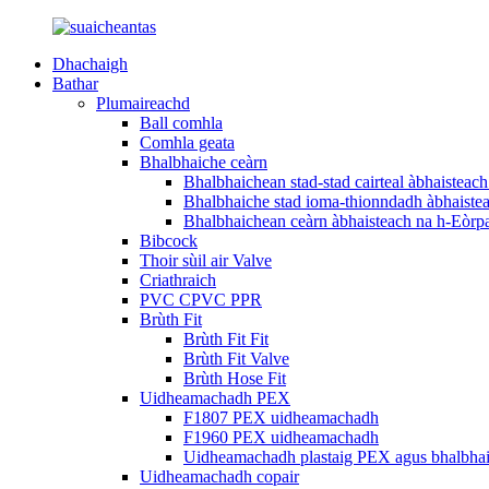
Dhachaigh
Bathar
Plumaireachd
Ball comhla
Comhla geata
Bhalbhaiche ceàrn
Bhalbhaichean stad-stad cairteal àbhaisteac
Bhalbhaiche stad ioma-thionndadh àbhaiste
Bhalbhaichean ceàrn àbhaisteach na h-Eòrp
Bibcock
Thoir sùil air Valve
Criathraich
PVC CPVC PPR
Brùth Fit
Brùth Fit Fit
Brùth Fit Valve
Brùth Hose Fit
Uidheamachadh PEX
F1807 PEX uidheamachadh
F1960 PEX uidheamachadh
Uidheamachadh plastaig PEX agus bhalbha
Uidheamachadh copair