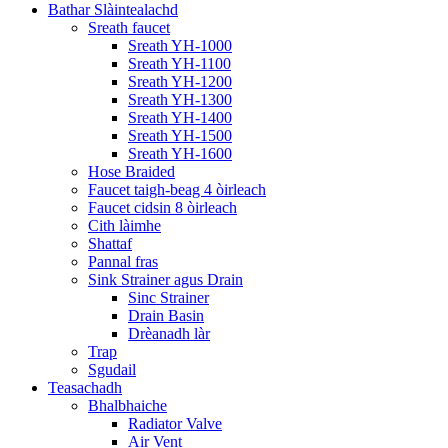
Bathar Slàintealachd
Sreath faucet
Sreath YH-1000
Sreath YH-1100
Sreath YH-1200
Sreath YH-1300
Sreath YH-1400
Sreath YH-1500
Sreath YH-1600
Hose Braided
Faucet taigh-beag 4 òirleach
Faucet cidsin 8 òirleach
Cith làimhe
Shattaf
Pannal fras
Sink Strainer agus Drain
Sinc Strainer
Drain Basin
Drèanadh làr
Trap
Sgudail
Teasachadh
Bhalbhaiche
Radiator Valve
Air Vent