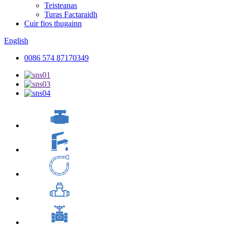
Teisteanas
Turas Factaraidh
Cuir fios thugainn
English
0086 574 87170349