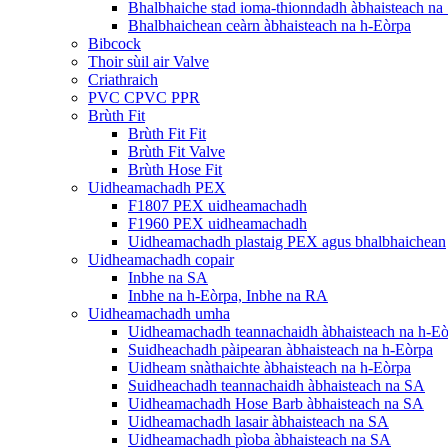
Bhalbhaiche stad ioma-thionndadh àbhaisteach na
Bhalbhaichean ceàrn àbhaisteach na h-Eòrpa
Bibcock
Thoir sùil air Valve
Criathraich
PVC CPVC PPR
Brùth Fit
Brùth Fit Fit
Brùth Fit Valve
Brùth Hose Fit
Uidheamachadh PEX
F1807 PEX uidheamachadh
F1960 PEX uidheamachadh
Uidheamachadh plastaig PEX agus bhalbhaichean
Uidheamachadh copair
Inbhe na SA
Inbhe na h-Eòrpa, Inbhe na RA
Uidheamachadh umha
Uidheamachadh teannachaidh àbhaisteach na h-E
Suidheachadh pàipearan àbhaisteach na h-Eòrpa
Uidheam snàthaichte àbhaisteach na h-Eòrpa
Suidheachadh teannachaidh àbhaisteach na SA
Uidheamachadh Hose Barb àbhaisteach na SA
Uidheamachadh lasair àbhaisteach na SA
Uidheamachadh pìoba àbhaisteach na SA