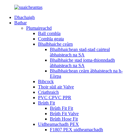
Dhachaigh
Bathar
Plumaireachd
Ball comhla
Comhla geata
Bhalbhaiche ceàrn
Bhalbhaichean stad-stad cairteal
àbhaisteach na SA
Bhalbhaiche stad ioma-thionndadh
àbhaisteach na SA
Bhalbhaichean ceàrn àbhaisteach na h-
Eòrpa
Bibcock
Thoir sùil air Valve
Criathraich
PVC CPVC PPR
Brùth Fit
Brùth Fit Fit
Brùth Fit Valve
Brùth Hose Fit
Uidheamachadh PEX
F1807 PEX uidheamachadh