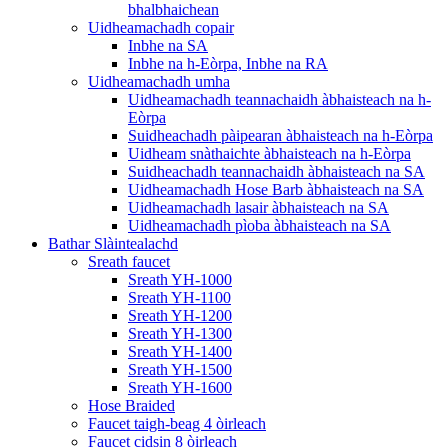
bhalbhaichean
Uidheamachadh copair
Inbhe na SA
Inbhe na h-Eòrpa, Inbhe na RA
Uidheamachadh umha
Uidheamachadh teannachaidh àbhaisteach na h-
Eòrpa
Suidheachadh pàipearan àbhaisteach na h-Eòrpa
Uidheam snàthaichte àbhaisteach na h-Eòrpa
Suidheachadh teannachaidh àbhaisteach na SA
Uidheamachadh Hose Barb àbhaisteach na SA
Uidheamachadh lasair àbhaisteach na SA
Uidheamachadh pìoba àbhaisteach na SA
Bathar Slàintealachd
Sreath faucet
Sreath YH-1000
Sreath YH-1100
Sreath YH-1200
Sreath YH-1300
Sreath YH-1400
Sreath YH-1500
Sreath YH-1600
Hose Braided
Faucet taigh-beag 4 òirleach
Faucet cidsin 8 òirleach