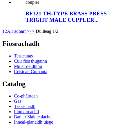
BF321 TH-TYPE BRASS PRESS
TRIGHT MALE CUPPLER...
1
2
Air adhart >
>>
Duilleag 1/2
Fiosrachadh
Teisteanas
Cuir fios thugainn
Mu ar deidhinn
Ceistean Cumanta
Catalog
Co-phàirtean
Gas
Teasachadh
Plumaireachd
Bathar Slàintealachd
Inneal-glanaidh uisge