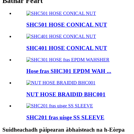
Bathar Feart
SHC501 HOSE CONICAL NUT
SHC401 HOSE CONICAL NUT
Hose fras SHC301 EPDM WAH ...
NUT HOSE BRAIDID BHC001
SHC201 fras uisge SS SLEEVE
Suidheachadh pàipearan àbhaisteach na h-Eòrpa