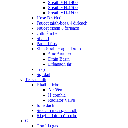
Sreath YH-1400
Sreath YH-1500
Sreath YH-1600
Hose Braided
Faucet taigh-beag 4 òirleach
Faucet cidsin 8 òirleach
Cith làimhe
Shattaf
Pannal fras
Sink Strainer agus Drain
Sinc Strainer
Drain Basin
Drèanadh làr
Trap
Sgudail
Teasachadh
Bhalbhaiche
Air Vent
H comhla
Radiator Valve
Iomadach
Siostam measgachaidh
Riaghladair Teòthachd
Gas
Comhla gas