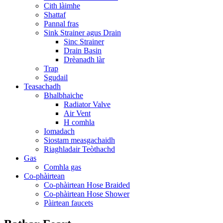
Cith làimhe
Shattaf
Pannal fras
Sink Strainer agus Drain
Sinc Strainer
Drain Basin
Drèanadh làr
Trap
Sgudail
Teasachadh
Bhalbhaiche
Radiator Valve
Air Vent
H comhla
Iomadach
Siostam measgachaidh
Riaghladair Teòthachd
Gas
Comhla gas
Co-phàirtean
Co-phàirtean Hose Braided
Co-phàirtean Hose Shower
Pàirtean faucets