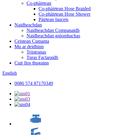
Co-phàirtean
Co-phàirtean Hose Braided
Co-phàirtean Hose Shower
Pàirtean faucets
Naidheachdan
Naidheachdan Companaidh
Naidheachdan gnìomhachas
Ceistean Cumanta
Mu ar deidhinn
Teisteanas
Turas Factaraidh
Cuir fios thugainn
English
0086 574 87170349