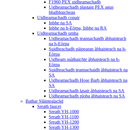
F1960 PEX uidheamachadh
Uidheamachadh plastaig PEX agus
bhalbhaichean
Uidheamachadh copair
Inbhe na SA
Inbhe na h-Eòrpa, Inbhe na RA
Uidheamachadh umha
Uidheamachadh teannachaidh àbhaisteach
na h-Eòrpa
Suidheachadh pàipearan àbhaisteach na h-
Eòrpa
Uidheam snàthaichte àbhaisteach na h-
Eòrpa
Suidheachadh teannachaidh àbhaisteach na
SA
Uidheamachadh Hose Barb àbhaisteach na
SA
Uidheamachadh lasair àbhaisteach na SA
Uidheamachadh pìoba àbhaisteach na SA
Bathar Slàintealachd
Sreath faucet
Sreath YH-1000
Sreath YH-1100
Sreath YH-1200
Sreath YH-1300