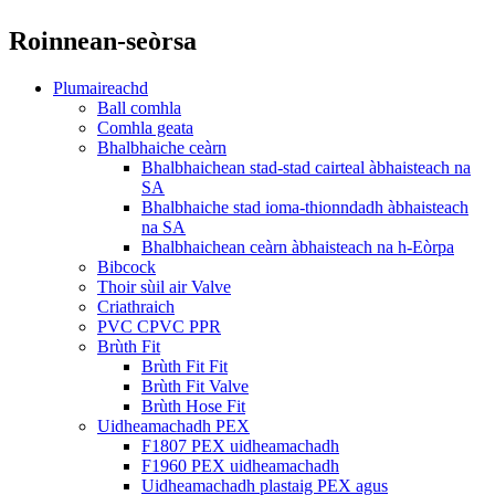
Roinnean-seòrsa
Plumaireachd
Ball comhla
Comhla geata
Bhalbhaiche ceàrn
Bhalbhaichean stad-stad cairteal àbhaisteach na
SA
Bhalbhaiche stad ioma-thionndadh àbhaisteach
na SA
Bhalbhaichean ceàrn àbhaisteach na h-Eòrpa
Bibcock
Thoir sùil air Valve
Criathraich
PVC CPVC PPR
Brùth Fit
Brùth Fit Fit
Brùth Fit Valve
Brùth Hose Fit
Uidheamachadh PEX
F1807 PEX uidheamachadh
F1960 PEX uidheamachadh
Uidheamachadh plastaig PEX agus