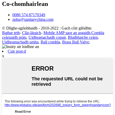
Co-chomhairlean
0086 574 87170349
zphu@sanitarychina.com
© Dlighe-sgrìobhaidh - 2010-2022 : Gach còir glèidhte.
Bathar teth
-
Clàr-làraich
-
Mobile AMP saor an asgaidh
,
Comhla
ceàrnaidh pràis
,
Uidheamachadh copair
,
Bhalbhaiche ceàrn
,
Uidheamachadh umha
,
Ball comhla
,
Brass Ball Valve
,
Cuir post-d
x