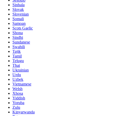
Sesotho
Sinhala
Slovak
Slovenian
Somali
Samoan
Scots Gaelic
Shona
Sindhi
Sundanese
Swahili
Tajik
Tamil
Telugu
Thai
Ukrainian
Urdu
Uzbek
Vietnamese
Welsh
Xhosa
Yiddish
Yoruba
Zulu
Kinyarwanda