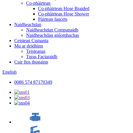
Co-phàirtean
Co-phàirtean Hose Braided
Co-phàirtean Hose Shower
Pàirtean faucets
Naidheachdan
Naidheachdan Companaidh
Naidheachdan gnìomhachas
Ceistean Cumanta
Mu ar deidhinn
Teisteanas
Turas Factaraidh
Cuir fios thugainn
English
0086 574 87170349