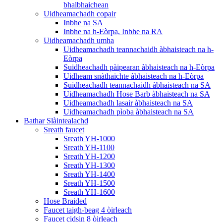
bhalbhaichean
Uidheamachadh copair
Inbhe na SA
Inbhe na h-Eòrpa, Inbhe na RA
Uidheamachadh umha
Uidheamachadh teannachaidh àbhaisteach na h-
Eòrpa
Suidheachadh pàipearan àbhaisteach na h-Eòrpa
Uidheam snàthaichte àbhaisteach na h-Eòrpa
Suidheachadh teannachaidh àbhaisteach na SA
Uidheamachadh Hose Barb àbhaisteach na SA
Uidheamachadh lasair àbhaisteach na SA
Uidheamachadh pìoba àbhaisteach na SA
Bathar Slàintealachd
Sreath faucet
Sreath YH-1000
Sreath YH-1100
Sreath YH-1200
Sreath YH-1300
Sreath YH-1400
Sreath YH-1500
Sreath YH-1600
Hose Braided
Faucet taigh-beag 4 òirleach
Faucet cidsin 8 òirleach