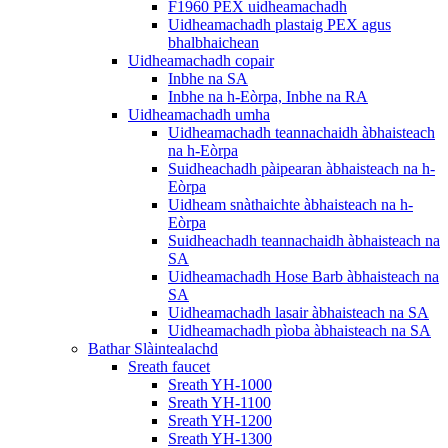
F1960 PEX uidheamachadh
Uidheamachadh plastaig PEX agus
bhalbhaichean
Uidheamachadh copair
Inbhe na SA
Inbhe na h-Eòrpa, Inbhe na RA
Uidheamachadh umha
Uidheamachadh teannachaidh àbhaisteach
na h-Eòrpa
Suidheachadh pàipearan àbhaisteach na h-
Eòrpa
Uidheam snàthaichte àbhaisteach na h-
Eòrpa
Suidheachadh teannachaidh àbhaisteach na
SA
Uidheamachadh Hose Barb àbhaisteach na
SA
Uidheamachadh lasair àbhaisteach na SA
Uidheamachadh pìoba àbhaisteach na SA
Bathar Slàintealachd
Sreath faucet
Sreath YH-1000
Sreath YH-1100
Sreath YH-1200
Sreath YH-1300