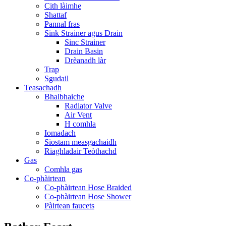
Cith làimhe
Shattaf
Pannal fras
Sink Strainer agus Drain
Sinc Strainer
Drain Basin
Drèanadh làr
Trap
Sgudail
Teasachadh
Bhalbhaiche
Radiator Valve
Air Vent
H comhla
Iomadach
Siostam measgachaidh
Riaghladair Teòthachd
Gas
Comhla gas
Co-phàirtean
Co-phàirtean Hose Braided
Co-phàirtean Hose Shower
Pàirtean faucets