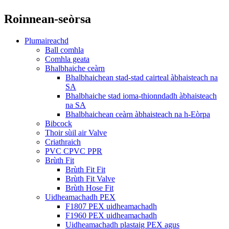
Roinnean-seòrsa
Plumaireachd
Ball comhla
Comhla geata
Bhalbhaiche ceàrn
Bhalbhaichean stad-stad cairteal àbhaisteach na
SA
Bhalbhaiche stad ioma-thionndadh àbhaisteach
na SA
Bhalbhaichean ceàrn àbhaisteach na h-Eòrpa
Bibcock
Thoir sùil air Valve
Criathraich
PVC CPVC PPR
Brùth Fit
Brùth Fit Fit
Brùth Fit Valve
Brùth Hose Fit
Uidheamachadh PEX
F1807 PEX uidheamachadh
F1960 PEX uidheamachadh
Uidheamachadh plastaig PEX agus