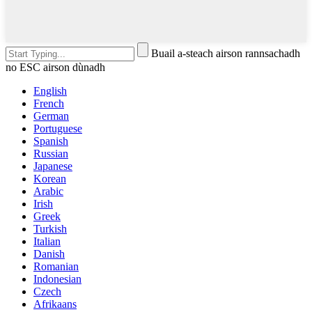
Buail a-steach airson rannsachadh
no ESC airson dùnadh
English
French
German
Portuguese
Spanish
Russian
Japanese
Korean
Arabic
Irish
Greek
Turkish
Italian
Danish
Romanian
Indonesian
Czech
Afrikaans