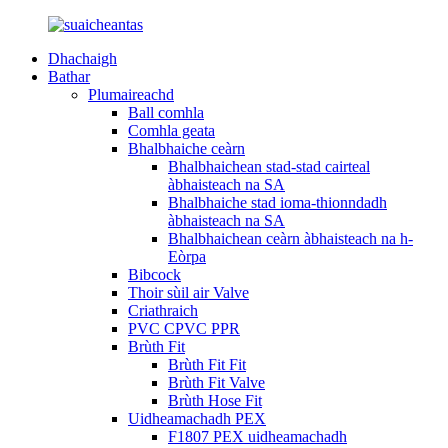
Dhachaigh
Bathar
Plumaireachd
Ball comhla
Comhla geata
Bhalbhaiche ceàrn
Bhalbhaichean stad-stad cairteal
àbhaisteach na SA
Bhalbhaiche stad ioma-thionndadh
àbhaisteach na SA
Bhalbhaichean ceàrn àbhaisteach na h-
Eòrpa
Bibcock
Thoir sùil air Valve
Criathraich
PVC CPVC PPR
Brùth Fit
Brùth Fit Fit
Brùth Fit Valve
Brùth Hose Fit
Uidheamachadh PEX
F1807 PEX uidheamachadh