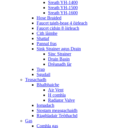
Sreath YH-1400
Sreath YH-1500
Sreath YH-1600
Hose Braided
Faucet taigh-beag 4 òirleach
Faucet cidsin 8 òirleach
Cith làimhe
Shattaf
Pannal fras
Sink Strainer agus Drain
Sinc Strainer
Drain Basin
Drèanadh làr
Trap
Sgudail
Teasachadh
Bhalbhaiche
Air Vent
H comhla
Radiator Valve
Iomadach
Siostam measgachaidh
Riaghladair Teòthachd
Gas
Comhla gas