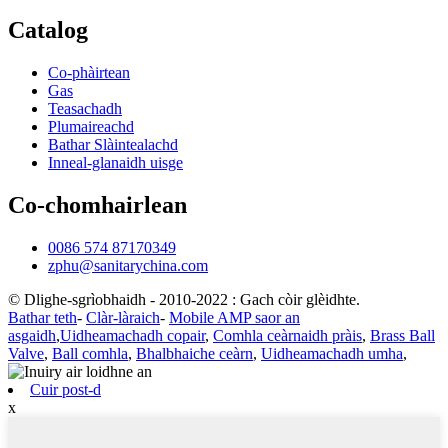
Catalog
Co-phàirtean
Gas
Teasachadh
Plumaireachd
Bathar Slàintealachd
Inneal-glanaidh uisge
Co-chomhairlean
0086 574 87170349
zphu@sanitarychina.com
© Dlighe-sgrìobhaidh - 2010-2022 : Gach còir glèidhte.
Bathar teth
-
Clàr-làraich
-
Mobile AMP saor an
asgaidh
,
Uidheamachadh copair
,
Comhla ceàrnaidh pràis
,
Brass Ball
Valve
,
Ball comhla
,
Bhalbhaiche ceàrn
,
Uidheamachadh umha
,
Cuir post-d
x