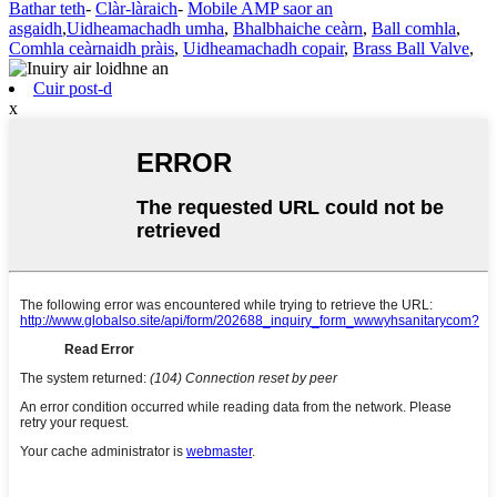
Bathar teth
-
Clàr-làraich
-
Mobile AMP saor an
asgaidh
,
Uidheamachadh umha
,
Bhalbhaiche ceàrn
,
Ball comhla
,
Comhla ceàrnaidh pràis
,
Uidheamachadh copair
,
Brass Ball Valve
,
Cuir post-d
x