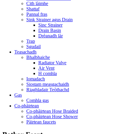
Cith làimhe
Shattaf
Pannal fras
Sink Strainer agus Drain
Sinc Strainer
Drain Basin
Drèanadh làr
Trap
Sgudail
Teasachadh
Bhalbhaiche
Radiator Valve
Air Vent
H comhla
Iomadach
Siostam measgachaidh
Riaghladair Teòthachd
Gas
Comhla gas
Co-phàirtean
Co-phàirtean Hose Braided
Co-phàirtean Hose Shower
Pàirtean faucets