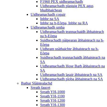
F1960 PEX uidheamachadh
Uidheamachadh plastaig PEX agus
bhalbhaichean
Uidheamachadh copair
Inbhe na SA
Inbhe na h-Eòrpa, Inbhe na RA
Uidheamachadh umha
Uidheamachadh teannachaidh àbhaisteach
na h-Eòrpa
Suidheachadh pàipearan àbhaisteach na h-
Eòrpa
Uidheam snàthaichte àbhaisteach na h-
Eòrpa
Suidheachadh teannachaidh àbhaisteach na
SA
Uidheamachadh Hose Barb àbhaisteach na
SA
Uidheamachadh lasair àbhaisteach na SA
Uidheamachadh pìoba àbhaisteach na SA
Bathar Slàintealachd
Sreath faucet
Sreath YH-1000
Sreath YH-1100
Sreath YH-1200
Sreath YH-1300