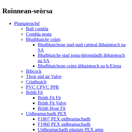
Roinnean-seòrsa
Plumaireachd
Ball comhla
Comhla geata
Bhalbhaiche ceàrn
Bhalbhaichean stad-stad cairteal àbhaisteach na
SA
Bhalbhaiche stad ioma-thionndadh àbhaisteach
na SA
Bhalbhaichean ceàrn àbhaisteach na h-Eòrpa
Bibcock
Thoir sùil air Valve
Criathraich
PVC CPVC PPR
Brùth Fit
Brùth Fit Fit
Brùth Fit Valve
Brùth Hose Fit
Uidheamachadh PEX
F1807 PEX uidheamachadh
F1960 PEX uidheamachadh
Uidheamachadh plastaig PEX agus