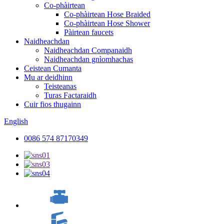
Co-phàirtean
Co-phàirtean Hose Braided
Co-phàirtean Hose Shower
Pàirtean faucets
Naidheachdan
Naidheachdan Companaidh
Naidheachdan gnìomhachas
Ceistean Cumanta
Mu ar deidhinn
Teisteanas
Turas Factaraidh
Cuir fios thugainn
English
0086 574 87170349