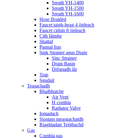
Sreath YH-1400
Sreath YH-1500
Sreath YH-1600
Hose Braided
Faucet taigh-beag 4 òirleach
Faucet cidsin 8 òirleach
Cith làimhe
Shattaf
Pannal fras
Sink Strainer agus Drain
Sinc Strainer
Drain Basin
Drèanadh làr
Trap
Sgudail
Teasachadh
Bhalbhaiche
Air Vent
H comhla
Radiator Valve
Iomadach
Siostam measgachaidh
Riaghladair Teòthachd
Gas
Comhla gas