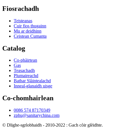
Fiosrachadh
Teisteanas
Cuir fios thugainn
Mu ar deidhinn
Ceistean Cumanta
Catalog
Co-phàirtean
Gas
Teasachadh
Plumaireachd
Bathar Slàintealachd
Inneal-glanaidh uisge
Co-chomhairlean
0086 574 87170349
zphu@sanitarychina.com
© Dlighe-sgrìobhaidh - 2010-2022 : Gach còir glèidhte.