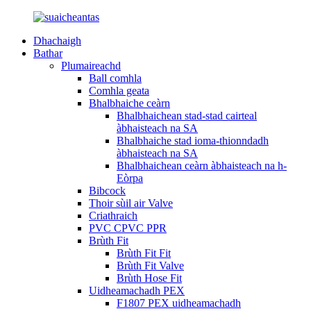
Dhachaigh
Bathar
Plumaireachd
Ball comhla
Comhla geata
Bhalbhaiche ceàrn
Bhalbhaichean stad-stad cairteal
àbhaisteach na SA
Bhalbhaiche stad ioma-thionndadh
àbhaisteach na SA
Bhalbhaichean ceàrn àbhaisteach na h-
Eòrpa
Bibcock
Thoir sùil air Valve
Criathraich
PVC CPVC PPR
Brùth Fit
Brùth Fit Fit
Brùth Fit Valve
Brùth Hose Fit
Uidheamachadh PEX
F1807 PEX uidheamachadh