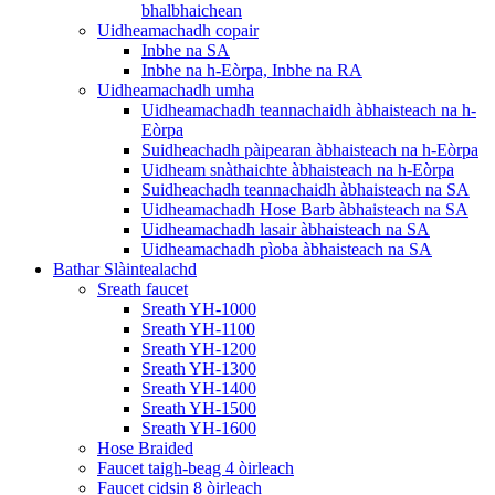
bhalbhaichean
Uidheamachadh copair
Inbhe na SA
Inbhe na h-Eòrpa, Inbhe na RA
Uidheamachadh umha
Uidheamachadh teannachaidh àbhaisteach na h-
Eòrpa
Suidheachadh pàipearan àbhaisteach na h-Eòrpa
Uidheam snàthaichte àbhaisteach na h-Eòrpa
Suidheachadh teannachaidh àbhaisteach na SA
Uidheamachadh Hose Barb àbhaisteach na SA
Uidheamachadh lasair àbhaisteach na SA
Uidheamachadh pìoba àbhaisteach na SA
Bathar Slàintealachd
Sreath faucet
Sreath YH-1000
Sreath YH-1100
Sreath YH-1200
Sreath YH-1300
Sreath YH-1400
Sreath YH-1500
Sreath YH-1600
Hose Braided
Faucet taigh-beag 4 òirleach
Faucet cidsin 8 òirleach