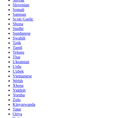
Slovak
Slovenian
Somali
Samoan
Scots Gaelic
Shona
Sindhi
Sundanese
Swahili
Tajik
Tamil
Telugu
Thai
Ukrainian
Urdu
Uzbek
Vietnamese
Welsh
Xhosa
Yiddish
Yoruba
Zulu
Kinyarwanda
Tatar
Oriya