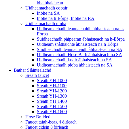
bhalbhaichean
Uidheamachadh copair
Inbhe na SA
Inbhe na h-Eòrpa, Inbhe na RA
Uidheamachadh umha
Uidheamachadh teannachaidh àbhaisteach na h-
Eòrpa
Suidheachadh pàipearan àbhaisteach na h-Eòrpa
Uidheam snàthaichte àbhaisteach na h-Eòrpa
Suidheachadh teannachaidh àbhaisteach na SA
Uidheamachadh Hose Barb àbhaisteach na SA
Uidheamachadh lasair àbhaisteach na SA
Uidheamachadh pìoba àbhaisteach na SA
Bathar Slàintealachd
Sreath faucet
Sreath YH-1000
Sreath YH-1100
Sreath YH-1200
Sreath YH-1300
Sreath YH-1400
Sreath YH-1500
Sreath YH-1600
Hose Braided
Faucet taigh-beag 4 òirleach
Faucet cidsin 8 òirleach