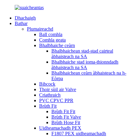
Dhachaigh
Bathar
Plumaireachd
Ball comhla
Comhla geata
Bhalbhaiche ceàrn
Bhalbhaichean stad-stad cairteal
àbhaisteach na SA
Bhalbhaiche stad ioma-thionndadh
àbhaisteach na SA
Bhalbhaichean ceàrn àbhaisteach na h-
Eòrpa
Bibcock
Thoir sùil air Valve
Criathraich
PVC CPVC PPR
Brùth Fit
Brùth Fit Fit
Brùth Fit Valve
Brùth Hose Fit
Uidheamachadh PEX
F1807 PEX uidheamachadh