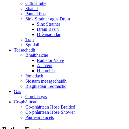
Cith làimhe
Shattaf
Pannal fras
Sink Strainer agus Drain
Sinc Strainer
Drain Basin
Drèanadh làr
Trap
Sgudail
Teasachadh
Bhalbhaiche
Radiator Valve
Air Vent
H comhla
Iomadach
Siostam measgachaidh
Riaghladair Teòthachd
Gas
Comhla gas
Co-phàirtean
Co-phàirtean Hose Braided
Co-phàirtean Hose Shower
Pàirtean faucets