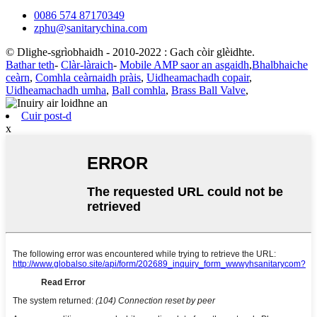
0086 574 87170349
zphu@sanitarychina.com
© Dlighe-sgrìobhaidh - 2010-2022 : Gach còir glèidhte.
Bathar teth
-
Clàr-làraich
-
Mobile AMP saor an asgaidh
,
Bhalbhaiche
ceàrn
,
Comhla ceàrnaidh pràis
,
Uidheamachadh copair
,
Uidheamachadh umha
,
Ball comhla
,
Brass Ball Valve
,
Cuir post-d
x