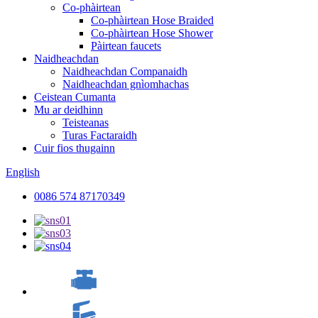
Co-phàirtean
Co-phàirtean Hose Braided
Co-phàirtean Hose Shower
Pàirtean faucets
Naidheachdan
Naidheachdan Companaidh
Naidheachdan gnìomhachas
Ceistean Cumanta
Mu ar deidhinn
Teisteanas
Turas Factaraidh
Cuir fios thugainn
English
0086 574 87170349