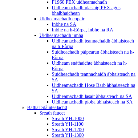
F1960 PEX uidheamachadh
Uidheamachadh plastaig PEX agus
bhalbhaichean
Uidheamachadh copair
Inbhe na SA
Inbhe na h-Eòrpa, Inbhe na RA
Uidheamachadh umha
Uidheamachadh teannachaidh àbhaisteach
na h-Eòrpa
Suidheachadh pàipearan àbhaisteach na h-
Eòrpa
Uidheam snàthaichte àbhaisteach na h-
Eòrpa
Suidheachadh teannachaidh àbhaisteach na
SA
Uidheamachadh Hose Barb àbhaisteach na
SA
Uidheamachadh lasair àbhaisteach na SA
Uidheamachadh pìoba àbhaisteach na SA
Bathar Slàintealachd
Sreath faucet
Sreath YH-1000
Sreath YH-1100
Sreath YH-1200
Sreath YH-1300