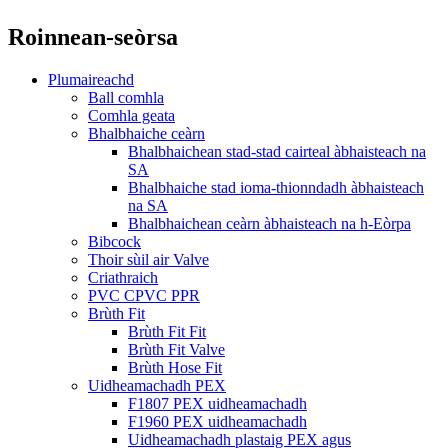
Roinnean-seòrsa
Plumaireachd
Ball comhla
Comhla geata
Bhalbhaiche ceàrn
Bhalbhaichean stad-stad cairteal àbhaisteach na
SA
Bhalbhaiche stad ioma-thionndadh àbhaisteach
na SA
Bhalbhaichean ceàrn àbhaisteach na h-Eòrpa
Bibcock
Thoir sùil air Valve
Criathraich
PVC CPVC PPR
Brùth Fit
Brùth Fit Fit
Brùth Fit Valve
Brùth Hose Fit
Uidheamachadh PEX
F1807 PEX uidheamachadh
F1960 PEX uidheamachadh
Uidheamachadh plastaig PEX agus