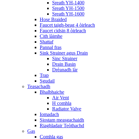
Sreath YH-1400
Sreath YH-1500
Sreath YH-1600
Hose Braided
Faucet taigh-beag 4 òirleach
Faucet cidsin 8 òirleach
Cith làimhe
Shattaf
Pannal fras
Sink Strainer agus Drain
Sinc Strainer
Drain Basin
Drèanadh làr
Trap
Sgudail
Teasachadh
Bhalbhaiche
Air Vent
H comhla
Radiator Valve
Iomadach
Siostam measgachaidh
Riaghladair Teòthachd
Gas
Comhla gas