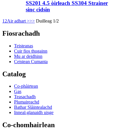
SS201 4.5 òirleach SS304 Strainer
sinc cidsin
1
2
Air adhart >
>>
Duilleag 1/2
Fiosrachadh
Teisteanas
Cuir fios thugainn
Mu ar deidhinn
Ceistean Cumanta
Catalog
Co-phàirtean
Gas
Teasachadh
Plumaireachd
Bathar Slàintealachd
Inneal-glanaidh uisge
Co-chomhairlean