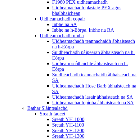
F1960 PEX uidheamachadh
Uidheamachadh plastaig PEX agus
bhalbhaichean
Uidheamachadh copair
Inbhe na SA
Inbhe na h-Eòrpa, Inbhe na RA
Uidheamachadh umha
Uidheamachadh teannachaidh àbhaisteach
na h-Eòrpa
Suidheachadh pàipearan àbhaisteach na h-
Eòrpa
Uidheam snàthaichte àbhaisteach na h-
Eòrpa
Suidheachadh teannachaidh àbhaisteach na
SA
Uidheamachadh Hose Barb àbhaisteach na
SA
Uidheamachadh lasair àbhaisteach na SA
Uidheamachadh pìoba àbhaisteach na SA
Bathar Slàintealachd
Sreath faucet
Sreath YH-1000
Sreath YH-1100
Sreath YH-1200
Sreath YH-1300