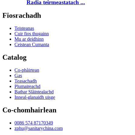
Radia teirmeastatach ...
Fiosrachadh
Teisteanas
Cuir fios thugainn
Mu ar deidhinn
Ceistean Cumanta
Catalog
Co-phàirtean
Gas
Teasachadh
Plumaireachd
Bathar Slàintealachd
Inneal-glanaidh uisge
Co-chomhairlean
0086 574 87170349
zphu@sanitarychina.com