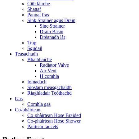
Cith làimhe
Shattaf
Pannal fras
Sink Strainer agus Drain
Sinc Strainer
Drain Basin
Drèanadh làr
Trap
Sgudail
Teasachadh
Bhalbhaiche
Radiator Valve
Air Vent
H comhla
Iomadach
Siostam measgachaidh
Riaghladair Teòthachd
Gas
Comhla gas
Co-phàirtean
Co-phàirtean Hose Braided
Co-phàirtean Hose Shower
Pàirtean faucets