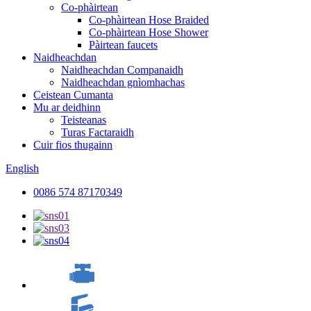
Co-phàirtean
Co-phàirtean Hose Braided
Co-phàirtean Hose Shower
Pàirtean faucets
Naidheachdan
Naidheachdan Companaidh
Naidheachdan gnìomhachas
Ceistean Cumanta
Mu ar deidhinn
Teisteanas
Turas Factaraidh
Cuir fios thugainn
English
0086 574 87170349