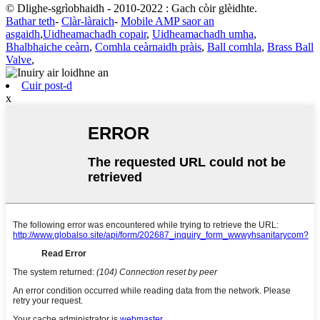
© Dlighe-sgrìobhaidh - 2010-2022 : Gach còir glèidhte.
Bathar teth
-
Clàr-làraich
-
Mobile AMP saor an
asgaidh
,
Uidheamachadh copair
,
Uidheamachadh umha
,
Bhalbhaiche ceàrn
,
Comhla ceàrnaidh pràis
,
Ball comhla
,
Brass Ball
Valve
,
Cuir post-d
x