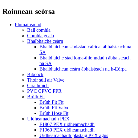
Roinnean-seòrsa
Plumaireachd
Ball comhla
Comhla geata
Bhalbhaiche ceàrn
Bhalbhaichean stad-stad cairteal àbhaisteach na
SA
Bhalbhaiche stad ioma-thionndadh àbhaisteach
na SA
Bhalbhaichean ceàrn àbhaisteach na h-Eòrpa
Bibcock
Thoir sùil air Valve
Criathraich
PVC CPVC PPR
Brùth Fit
Brùth Fit Fit
Brùth Fit Valve
Brùth Hose Fit
Uidheamachadh PEX
F1807 PEX uidheamachadh
F1960 PEX uidheamachadh
Uidheamachadh plastaig PEX agus