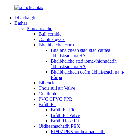
Dhachaigh
Bathar
Plumaireachd
Ball comhla
Comhla geata
Bhalbhaiche ceàrn
Bhalbhaichean stad-stad cairteal
àbhaisteach na SA
Bhalbhaiche stad ioma-thionndadh
àbhaisteach na SA
Bhalbhaichean ceàrn àbhaisteach na h-
Eòrpa
Bibcock
Thoir sùil air Valve
Criathraich
PVC CPVC PPR
Brùth Fit
Brùth Fit Fit
Brùth Fit Valve
Brùth Hose Fit
Uidheamachadh PEX
F1807 PEX uidheamachadh