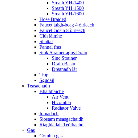
Sreath YH-1400
Sreath YH-1500
Sreath YH-1600
Hose Braided
Faucet taigh-beag 4 òirleach
Faucet cidsin 8 òirleach
Cith làimhe
Shattaf
Pannal fras
Sink Strainer agus Drain
Sinc Strainer
Drain Basin
Drèanadh làr
Trap
Sgudail
Teasachadh
Bhalbhaiche
Air Vent
H comhla
Radiator Valve
Iomadach
Siostam measgachaidh
Riaghladair Teòthachd
Gas
Comhla gas