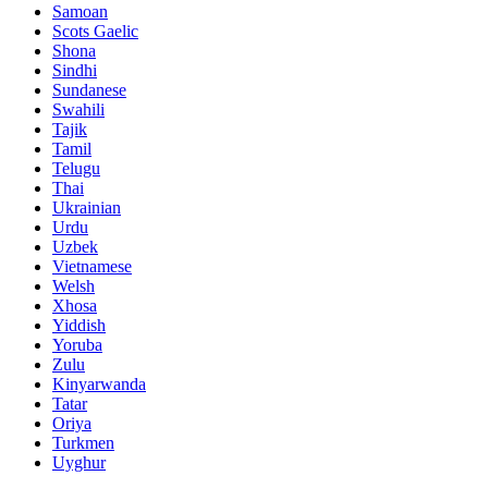
Samoan
Scots Gaelic
Shona
Sindhi
Sundanese
Swahili
Tajik
Tamil
Telugu
Thai
Ukrainian
Urdu
Uzbek
Vietnamese
Welsh
Xhosa
Yiddish
Yoruba
Zulu
Kinyarwanda
Tatar
Oriya
Turkmen
Uyghur