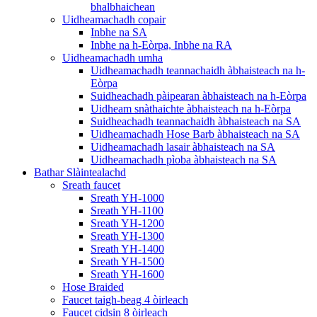
bhalbhaichean
Uidheamachadh copair
Inbhe na SA
Inbhe na h-Eòrpa, Inbhe na RA
Uidheamachadh umha
Uidheamachadh teannachaidh àbhaisteach na h-
Eòrpa
Suidheachadh pàipearan àbhaisteach na h-Eòrpa
Uidheam snàthaichte àbhaisteach na h-Eòrpa
Suidheachadh teannachaidh àbhaisteach na SA
Uidheamachadh Hose Barb àbhaisteach na SA
Uidheamachadh lasair àbhaisteach na SA
Uidheamachadh pìoba àbhaisteach na SA
Bathar Slàintealachd
Sreath faucet
Sreath YH-1000
Sreath YH-1100
Sreath YH-1200
Sreath YH-1300
Sreath YH-1400
Sreath YH-1500
Sreath YH-1600
Hose Braided
Faucet taigh-beag 4 òirleach
Faucet cidsin 8 òirleach