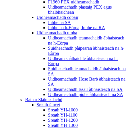
F1960 PEX uidheamachadh
Uidheamachadh plastaig PEX agus
bhalbhaichean
Uidheamachadh copair
Inbhe na SA
Inbhe na h-Eòrpa, Inbhe na RA
Uidheamachadh umha
Uidheamachadh teannachaidh àbhaisteach
na h-Eòrpa
Suidheachadh pàipearan àbhaisteach na h-
Eòrpa
Uidheam snàthaichte àbhaisteach na h-
Eòrpa
Suidheachadh teannachaidh àbhaisteach na
SA
Uidheamachadh Hose Barb àbhaisteach na
SA
Uidheamachadh lasair àbhaisteach na SA
Uidheamachadh pìoba àbhaisteach na SA
Bathar Slàintealachd
Sreath faucet
Sreath YH-1000
Sreath YH-1100
Sreath YH-1200
Sreath YH-1300