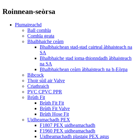
Roinnean-seòrsa
Plumaireachd
Ball comhla
Comhla geata
Bhalbhaiche ceàrn
Bhalbhaichean stad-stad cairteal àbhaisteach na
SA
Bhalbhaiche stad ioma-thionndadh àbhaisteach
na SA
Bhalbhaichean ceàrn àbhaisteach na h-Eòrpa
Bibcock
Thoir sùil air Valve
Criathraich
PVC CPVC PPR
Brùth Fit
Brùth Fit Fit
Brùth Fit Valve
Brùth Hose Fit
Uidheamachadh PEX
F1807 PEX uidheamachadh
F1960 PEX uidheamachadh
Uidheamachadh plastaig PEX agus