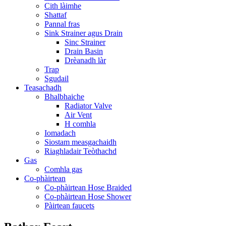
Cith làimhe
Shattaf
Pannal fras
Sink Strainer agus Drain
Sinc Strainer
Drain Basin
Drèanadh làr
Trap
Sgudail
Teasachadh
Bhalbhaiche
Radiator Valve
Air Vent
H comhla
Iomadach
Siostam measgachaidh
Riaghladair Teòthachd
Gas
Comhla gas
Co-phàirtean
Co-phàirtean Hose Braided
Co-phàirtean Hose Shower
Pàirtean faucets