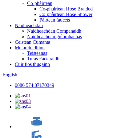
Co-phàirtean
Co-phàirtean Hose Braided
Co-phàirtean Hose Shower
Pàirtean faucets
Naidheachdan
Naidheachdan Companaidh
Naidheachdan gnìomhachas
Ceistean Cumanta
Mu ar deidhinn
Teisteanas
Turas Factaraidh
Cuir fios thugainn
English
0086 574 87170349