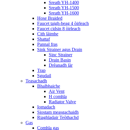
Sreath YH-1400
Sreath YH-1500
Sreath YH-1600
Hose Braided
Faucet taigh-beag 4 òirleach
Faucet cidsin 8 òirleach
Cith làimhe
Shattaf
Pannal fras
Sink Strainer agus Drain
Sinc Strainer
Drain Basin
Drèanadh làr
Trap
Sgudail
Teasachadh
Bhalbhaiche
Air Vent
H comhla
Radiator Valve
Iomadach
Siostam measgachaidh
Riaghladair Teòthachd
Gas
Comhla gas