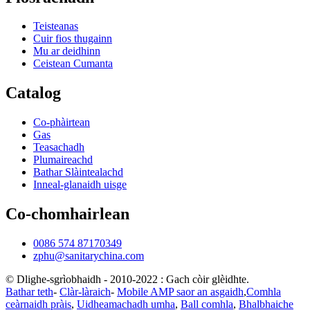
Teisteanas
Cuir fios thugainn
Mu ar deidhinn
Ceistean Cumanta
Catalog
Co-phàirtean
Gas
Teasachadh
Plumaireachd
Bathar Slàintealachd
Inneal-glanaidh uisge
Co-chomhairlean
0086 574 87170349
zphu@sanitarychina.com
© Dlighe-sgrìobhaidh - 2010-2022 : Gach còir glèidhte.
Bathar teth
-
Clàr-làraich
-
Mobile AMP saor an asgaidh
,
Comhla
ceàrnaidh pràis
,
Uidheamachadh umha
,
Ball comhla
,
Bhalbhaiche