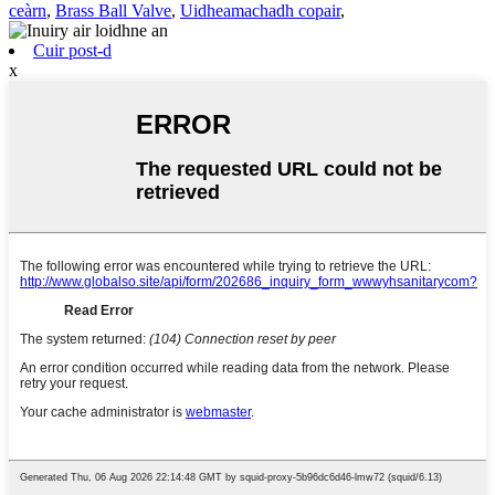
ceàrn
,
Brass Ball Valve
,
Uidheamachadh copair
,
Cuir post-d
x