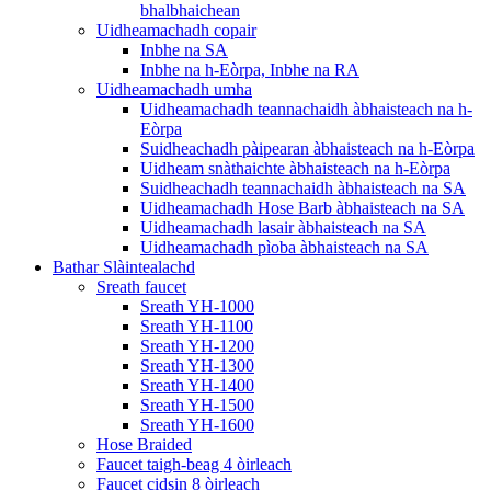
bhalbhaichean
Uidheamachadh copair
Inbhe na SA
Inbhe na h-Eòrpa, Inbhe na RA
Uidheamachadh umha
Uidheamachadh teannachaidh àbhaisteach na h-
Eòrpa
Suidheachadh pàipearan àbhaisteach na h-Eòrpa
Uidheam snàthaichte àbhaisteach na h-Eòrpa
Suidheachadh teannachaidh àbhaisteach na SA
Uidheamachadh Hose Barb àbhaisteach na SA
Uidheamachadh lasair àbhaisteach na SA
Uidheamachadh pìoba àbhaisteach na SA
Bathar Slàintealachd
Sreath faucet
Sreath YH-1000
Sreath YH-1100
Sreath YH-1200
Sreath YH-1300
Sreath YH-1400
Sreath YH-1500
Sreath YH-1600
Hose Braided
Faucet taigh-beag 4 òirleach
Faucet cidsin 8 òirleach