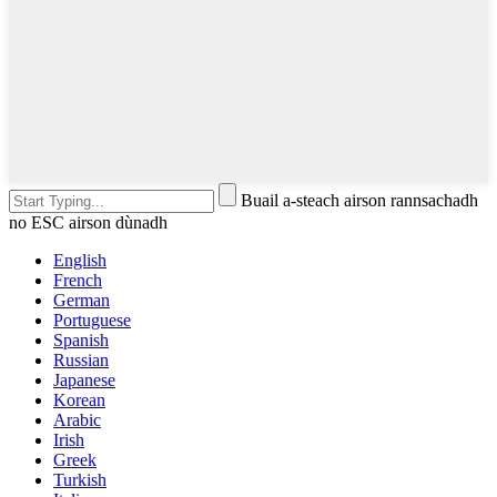
Buail a-steach airson rannsachadh
no ESC airson dùnadh
English
French
German
Portuguese
Spanish
Russian
Japanese
Korean
Arabic
Irish
Greek
Turkish