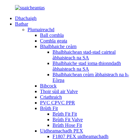
Dhachaigh
Bathar
Plumaireachd
Ball comhla
Comhla geata
Bhalbhaiche ceàrn
Bhalbhaichean stad-stad cairteal
àbhaisteach na SA
Bhalbhaiche stad ioma-thionndadh
àbhaisteach na SA
Bhalbhaichean ceàrn àbhaisteach na h-
Eòrpa
Bibcock
Thoir sùil air Valve
Criathraich
PVC CPVC PPR
Brùth Fit
Brùth Fit Fit
Brùth Fit Valve
Brùth Hose Fit
Uidheamachadh PEX
F1807 PEX uidheamachadh