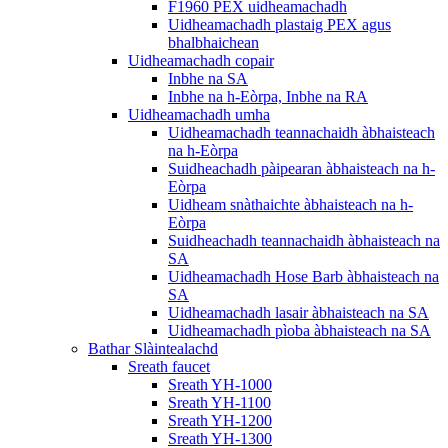
F1960 PEX uidheamachadh
Uidheamachadh plastaig PEX agus
bhalbhaichean
Uidheamachadh copair
Inbhe na SA
Inbhe na h-Eòrpa, Inbhe na RA
Uidheamachadh umha
Uidheamachadh teannachaidh àbhaisteach
na h-Eòrpa
Suidheachadh pàipearan àbhaisteach na h-
Eòrpa
Uidheam snàthaichte àbhaisteach na h-
Eòrpa
Suidheachadh teannachaidh àbhaisteach na
SA
Uidheamachadh Hose Barb àbhaisteach na
SA
Uidheamachadh lasair àbhaisteach na SA
Uidheamachadh pìoba àbhaisteach na SA
Bathar Slàintealachd
Sreath faucet
Sreath YH-1000
Sreath YH-1100
Sreath YH-1200
Sreath YH-1300