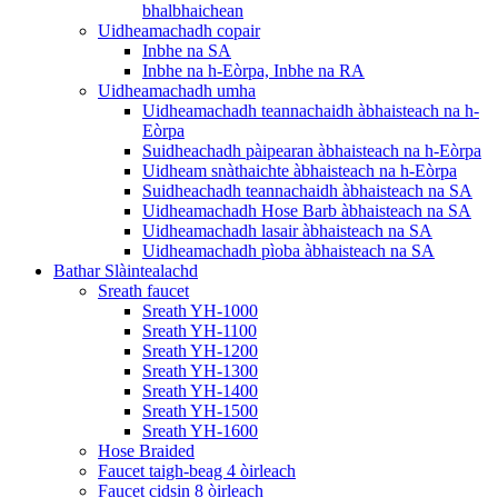
bhalbhaichean
Uidheamachadh copair
Inbhe na SA
Inbhe na h-Eòrpa, Inbhe na RA
Uidheamachadh umha
Uidheamachadh teannachaidh àbhaisteach na h-
Eòrpa
Suidheachadh pàipearan àbhaisteach na h-Eòrpa
Uidheam snàthaichte àbhaisteach na h-Eòrpa
Suidheachadh teannachaidh àbhaisteach na SA
Uidheamachadh Hose Barb àbhaisteach na SA
Uidheamachadh lasair àbhaisteach na SA
Uidheamachadh pìoba àbhaisteach na SA
Bathar Slàintealachd
Sreath faucet
Sreath YH-1000
Sreath YH-1100
Sreath YH-1200
Sreath YH-1300
Sreath YH-1400
Sreath YH-1500
Sreath YH-1600
Hose Braided
Faucet taigh-beag 4 òirleach
Faucet cidsin 8 òirleach