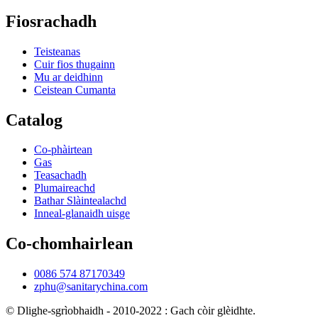
Fiosrachadh
Teisteanas
Cuir fios thugainn
Mu ar deidhinn
Ceistean Cumanta
Catalog
Co-phàirtean
Gas
Teasachadh
Plumaireachd
Bathar Slàintealachd
Inneal-glanaidh uisge
Co-chomhairlean
0086 574 87170349
zphu@sanitarychina.com
© Dlighe-sgrìobhaidh - 2010-2022 : Gach còir glèidhte.