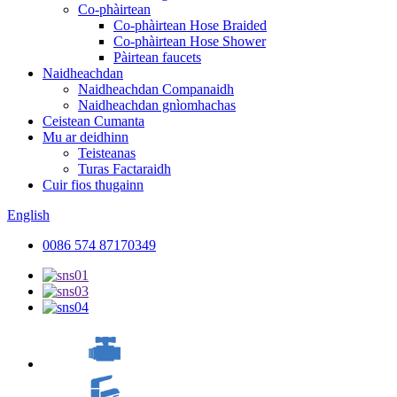
Co-phàirtean
Co-phàirtean Hose Braided
Co-phàirtean Hose Shower
Pàirtean faucets
Naidheachdan
Naidheachdan Companaidh
Naidheachdan gnìomhachas
Ceistean Cumanta
Mu ar deidhinn
Teisteanas
Turas Factaraidh
Cuir fios thugainn
English
0086 574 87170349