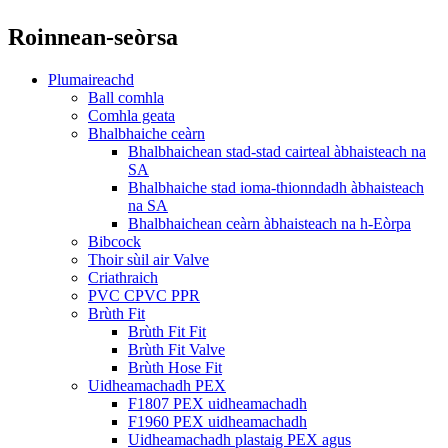
Roinnean-seòrsa
Plumaireachd
Ball comhla
Comhla geata
Bhalbhaiche ceàrn
Bhalbhaichean stad-stad cairteal àbhaisteach na
SA
Bhalbhaiche stad ioma-thionndadh àbhaisteach
na SA
Bhalbhaichean ceàrn àbhaisteach na h-Eòrpa
Bibcock
Thoir sùil air Valve
Criathraich
PVC CPVC PPR
Brùth Fit
Brùth Fit Fit
Brùth Fit Valve
Brùth Hose Fit
Uidheamachadh PEX
F1807 PEX uidheamachadh
F1960 PEX uidheamachadh
Uidheamachadh plastaig PEX agus