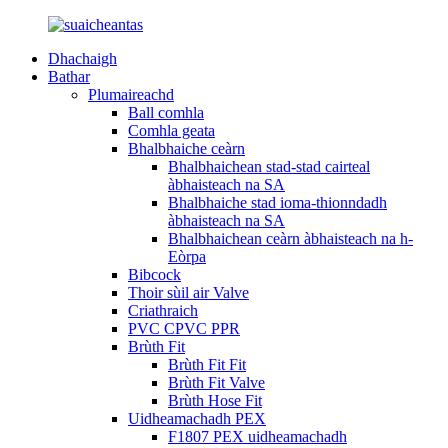
Dhachaigh
Bathar
Plumaireachd
Ball comhla
Comhla geata
Bhalbhaiche ceàrn
Bhalbhaichean stad-stad cairteal
àbhaisteach na SA
Bhalbhaiche stad ioma-thionndadh
àbhaisteach na SA
Bhalbhaichean ceàrn àbhaisteach na h-
Eòrpa
Bibcock
Thoir sùil air Valve
Criathraich
PVC CPVC PPR
Brùth Fit
Brùth Fit Fit
Brùth Fit Valve
Brùth Hose Fit
Uidheamachadh PEX
F1807 PEX uidheamachadh