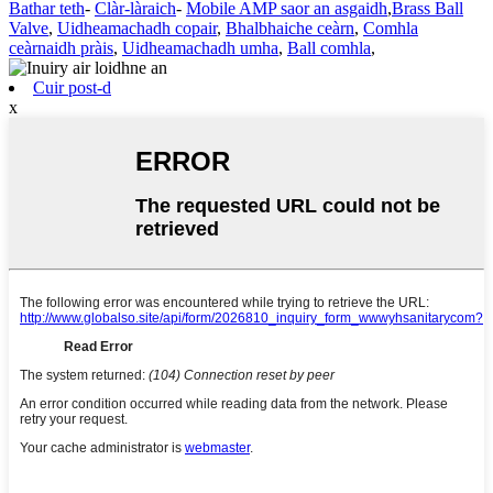
Bathar teth
-
Clàr-làraich
-
Mobile AMP saor an asgaidh
,
Brass Ball
Valve
,
Uidheamachadh copair
,
Bhalbhaiche ceàrn
,
Comhla
ceàrnaidh pràis
,
Uidheamachadh umha
,
Ball comhla
,
Cuir post-d
x