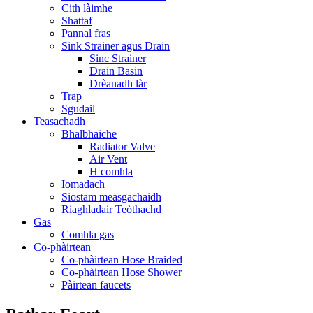
Cith làimhe
Shattaf
Pannal fras
Sink Strainer agus Drain
Sinc Strainer
Drain Basin
Drèanadh làr
Trap
Sgudail
Teasachadh
Bhalbhaiche
Radiator Valve
Air Vent
H comhla
Iomadach
Siostam measgachaidh
Riaghladair Teòthachd
Gas
Comhla gas
Co-phàirtean
Co-phàirtean Hose Braided
Co-phàirtean Hose Shower
Pàirtean faucets