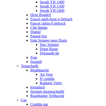
Sreath YH-1400
Sreath YH-1500
Sreath YH-1600
Hose Braided
Faucet taigh-beag 4 òirleach
Faucet cidsin 8 òirleach
Cith làimhe
Shattaf
Pannal fras
Sink Strainer agus Drain
Sinc Strainer
Drain Basin
Drèanadh làr
Trap
Sgudail
Teasachadh
Bhalbhaiche
Air Vent
H comhla
Radiator Valve
Iomadach
Siostam measgachaidh
Riaghladair Teòthachd
Gas
Comhla gas