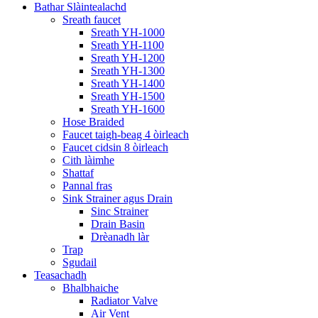
Bathar Slàintealachd
Sreath faucet
Sreath YH-1000
Sreath YH-1100
Sreath YH-1200
Sreath YH-1300
Sreath YH-1400
Sreath YH-1500
Sreath YH-1600
Hose Braided
Faucet taigh-beag 4 òirleach
Faucet cidsin 8 òirleach
Cith làimhe
Shattaf
Pannal fras
Sink Strainer agus Drain
Sinc Strainer
Drain Basin
Drèanadh làr
Trap
Sgudail
Teasachadh
Bhalbhaiche
Radiator Valve
Air Vent