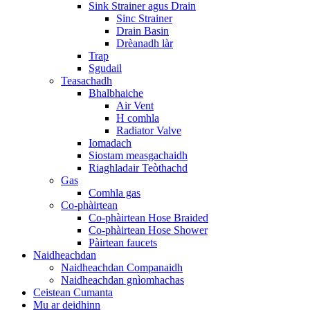
Sink Strainer agus Drain
Sinc Strainer
Drain Basin
Drèanadh làr
Trap
Sgudail
Teasachadh
Bhalbhaiche
Air Vent
H comhla
Radiator Valve
Iomadach
Siostam measgachaidh
Riaghladair Teòthachd
Gas
Comhla gas
Co-phàirtean
Co-phàirtean Hose Braided
Co-phàirtean Hose Shower
Pàirtean faucets
Naidheachdan
Naidheachdan Companaidh
Naidheachdan gnìomhachas
Ceistean Cumanta
Mu ar deidhinn