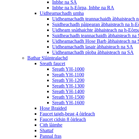
Inbhe na SA
Inbhe na h-Eòrpa, Inbhe na RA
Uidheamachadh umha
Uidheamachadh teannachaidh àbhaisteach n
Suidheachadh pàipearan àbhaisteach na h-E
Uidheam snàthaichte àbhaisteach na h-Eòrp
Suidheachadh teannachaidh àbhaisteach na
Uidheamachadh Hose Barb àbhaisteach na
Uidheamachadh lasair àbhaisteach na SA
Uidheamachadh pìoba àbhaisteach na SA
Bathar Slàintealachd
Sreath faucet
Sreath YH-1000
Sreath YH-1100
Sreath YH-1200
Sreath YH-1300
Sreath YH-1400
Sreath YH-1500
Sreath YH-1600
Hose Braided
Faucet taigh-beag 4 òirleach
Faucet cidsin 8 òirleach
Cith làimhe
Shattaf
Pannal fras