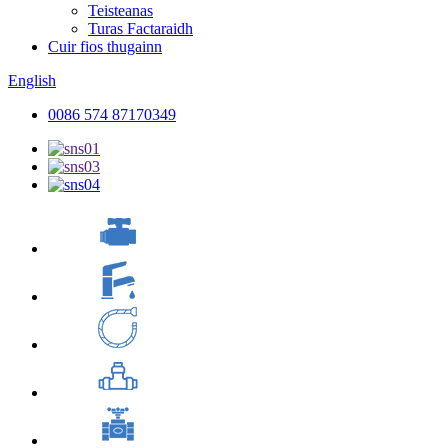
Teisteanas
Turas Factaraidh
Cuir fios thugainn
English
0086 574 87170349