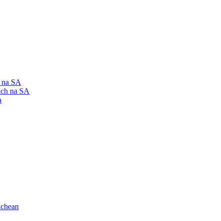
h na SA
ach na SA
a
ichean