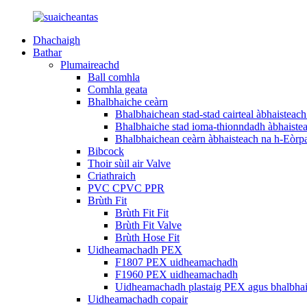
Dhachaigh
Bathar
Plumaireachd
Ball comhla
Comhla geata
Bhalbhaiche ceàrn
Bhalbhaichean stad-stad cairteal àbhaisteac
Bhalbhaiche stad ioma-thionndadh àbhaiste
Bhalbhaichean ceàrn àbhaisteach na h-Eòrp
Bibcock
Thoir sùil air Valve
Criathraich
PVC CPVC PPR
Brùth Fit
Brùth Fit Fit
Brùth Fit Valve
Brùth Hose Fit
Uidheamachadh PEX
F1807 PEX uidheamachadh
F1960 PEX uidheamachadh
Uidheamachadh plastaig PEX agus bhalbha
Uidheamachadh copair