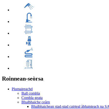
Roinnean-seòrsa
Plumaireachd
Ball comhla
Comhla geata
Bhalbhaiche ceàrn
Bhalbhaichean stad-stad cairteal àbhaisteach na S