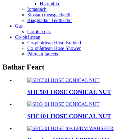
H comhla
Iomadach
Siostam measgachaidh
Riaghladair Teòthachd
Gas
Comhla gas
Co-phàirtean
Co-phàirtean Hose Braided
Co-phàirtean Hose Shower
Pàirtean faucets
Bathar Feart
SHC501 HOSE CONICAL NUT
SHC401 HOSE CONICAL NUT