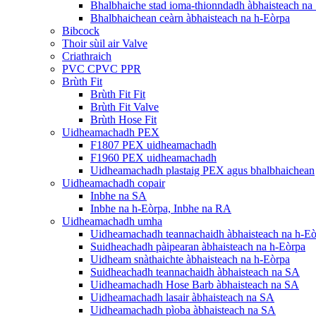
Bhalbhaiche stad ioma-thionndadh àbhaisteach na
Bhalbhaichean ceàrn àbhaisteach na h-Eòrpa
Bibcock
Thoir sùil air Valve
Criathraich
PVC CPVC PPR
Brùth Fit
Brùth Fit Fit
Brùth Fit Valve
Brùth Hose Fit
Uidheamachadh PEX
F1807 PEX uidheamachadh
F1960 PEX uidheamachadh
Uidheamachadh plastaig PEX agus bhalbhaichean
Uidheamachadh copair
Inbhe na SA
Inbhe na h-Eòrpa, Inbhe na RA
Uidheamachadh umha
Uidheamachadh teannachaidh àbhaisteach na h-E
Suidheachadh pàipearan àbhaisteach na h-Eòrpa
Uidheam snàthaichte àbhaisteach na h-Eòrpa
Suidheachadh teannachaidh àbhaisteach na SA
Uidheamachadh Hose Barb àbhaisteach na SA
Uidheamachadh lasair àbhaisteach na SA
Uidheamachadh pìoba àbhaisteach na SA