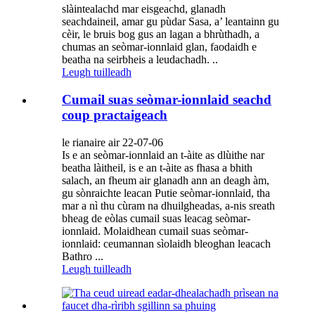
slàintealachd mar eisgeachd, glanadh
seachdaineil, amar gu pùdar Sasa, a’ leantainn gu
cèir, le bruis bog gus an lagan a bhrùthadh, a
chumas an seòmar-ionnlaid glan, faodaidh e
beatha na seirbheis a leudachadh. ..
Leugh tuilleadh
Cumail suas seòmar-ionnlaid seachd
coup practaigeach
le rianaire air 22-07-06
Is e an seòmar-ionnlaid an t-àite as dlùithe nar
beatha làitheil, is e an t-àite as fhasa a bhith
salach, an fheum air glanadh ann an deagh àm,
gu sònraichte leacan Putie seòmar-ionnlaid, tha
mar a nì thu cùram na dhuilgheadas, a-nis sreath
bheag de eòlas cumail suas leacag seòmar-
ionnlaid. Molaidhean cumail suas seòmar-
ionnlaid: ceumannan sìolaidh bleoghan leacach
Bathro ...
Leugh tuilleadh