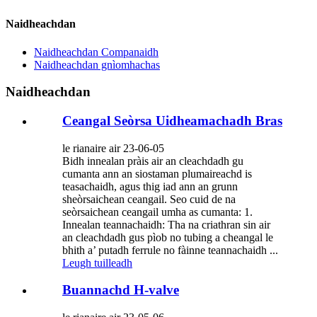
Naidheachdan
Naidheachdan Companaidh
Naidheachdan gnìomhachas
Naidheachdan
Ceangal Seòrsa Uidheamachadh Bras
le rianaire air 23-06-05
Bidh innealan pràis air an cleachdadh gu
cumanta ann an siostaman plumaireachd is
teasachaidh, agus thig iad ann an grunn
sheòrsaichean ceangail. Seo cuid de na
seòrsaichean ceangail umha as cumanta: 1.
Innealan teannachaidh: Tha na criathran sin air
an cleachdadh gus pìob no tubing a cheangal le
bhith a’ putadh ferrule no fàinne teannachaidh ...
Leugh tuilleadh
Buannachd H-valve