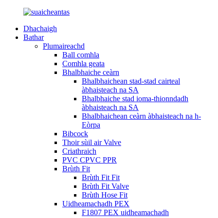
Dhachaigh
Bathar
Plumaireachd
Ball comhla
Comhla geata
Bhalbhaiche ceàrn
Bhalbhaichean stad-stad cairteal
àbhaisteach na SA
Bhalbhaiche stad ioma-thionndadh
àbhaisteach na SA
Bhalbhaichean ceàrn àbhaisteach na h-
Eòrpa
Bibcock
Thoir sùil air Valve
Criathraich
PVC CPVC PPR
Brùth Fit
Brùth Fit Fit
Brùth Fit Valve
Brùth Hose Fit
Uidheamachadh PEX
F1807 PEX uidheamachadh