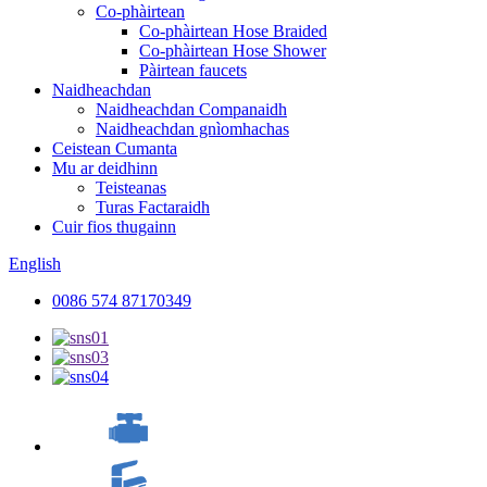
Co-phàirtean
Co-phàirtean Hose Braided
Co-phàirtean Hose Shower
Pàirtean faucets
Naidheachdan
Naidheachdan Companaidh
Naidheachdan gnìomhachas
Ceistean Cumanta
Mu ar deidhinn
Teisteanas
Turas Factaraidh
Cuir fios thugainn
English
0086 574 87170349