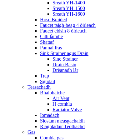
Sreath YH-1400
Sreath YH-1500
Sreath YH-1600
Hose Braided
Faucet taigh-beag 4 òirleach
Faucet cidsin 8 òirleach
Cith làimhe
Shattaf
Pannal fras
Sink Strainer agus Drain
Sinc Strainer
Drain Basin
Drèanadh làr
Trap
Sgudail
Teasachadh
Bhalbhaiche
Air Vent
H comhla
Radiator Valve
Iomadach
Siostam measgachaidh
Riaghladair Teòthachd
Gas
Comhla gas