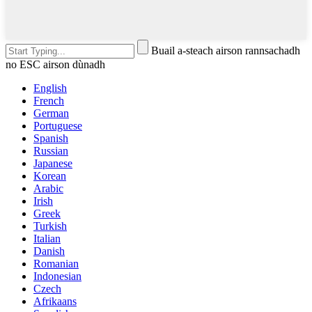
Buail a-steach airson rannsachadh
no ESC airson dùnadh
English
French
German
Portuguese
Spanish
Russian
Japanese
Korean
Arabic
Irish
Greek
Turkish
Italian
Danish
Romanian
Indonesian
Czech
Afrikaans