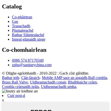
Catalog
Co-phàirtean
Gas
Teasachadh
Plumaireachd
Bathar Slàintealachd
Inneal-glanaidh uisge
Co-chomhairlean
0086 574 87170349
zphu@sanitarychina.com
© Dlighe-sgrìobhaidh - 2010-2022 : Gach còir glèidhte.
Bathar teth
-
Clàr-làraich
-
Mobile AMP saor an asgaidh
,
Ball comhla
,
Brass Ball Valve
,
Uidheamachadh copair
,
Bhalbhaiche ceàrn
,
Comhla ceàrnaidh pràis
,
Uidheamachadh umha
,
Cuir post-d
x