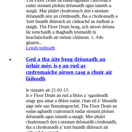
Tha Floor Drain na eadar-aghaidh cudromach
eadar siostam pìoban drèanaidh agus talamh a-
staigh. Mar phàirt chudromach den t-siostam
drèanaidh ann an còmhnaidh, tha a choileanadh a
'toirt buaidh dhìreach air càileachd an èadhair a-
staigh. Tha Floor Drain beag, ach airson drèana
làr iomchaidh a thaghadh feumaidh tu
beachdachadh air mòran chùisean. 1. Ath-
ghairm...
Leugh tuilleadh
Ged a tha àite beag drèanadh an
ùrlair mòr, is e an rud as
cudromaiche airson casg a chuir air
fàileadh
le rianaire air 21-01-15
Is e Floor Drain an rud a bhios a ’sgaoileadh
uisge gus amar a dhìon eadar, chan eil a’ bhuaidh
aige mòr san fharsaingeachd. Tha Floor Drain na
eadar-aghaidh cudromach eadar siostam pìoban
drèanaidh agus talamh a-staigh. Mar phàirt
chudromach den t-siostam drèanaidh còmhnaidh,
tha a choileanadh a’ toirt buaidh dhìreach air