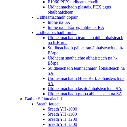
F1960 PEX uidheamachadh
Uidheamachadh plastaig PEX agus
bhalbhaichean
Uidheamachadh copair
Inbhe na SA
Inbhe na h-Eòrpa, Inbhe na RA
Uidheamachadh umha
Uidheamachadh teannachaidh àbhaisteach
na h-Eòrpa
Suidheachadh pàipearan àbhaisteach na h-
Eòrpa
Uidheam snàthaichte àbhaisteach na h-
Eòrpa
Suidheachadh teannachaidh àbhaisteach na
SA
Uidheamachadh Hose Barb àbhaisteach na
SA
Uidheamachadh lasair àbhaisteach na SA
Uidheamachadh pìoba àbhaisteach na SA
Bathar Slàintealachd
Sreath faucet
Sreath YH-1000
Sreath YH-1100
Sreath YH-1200
Sreath YH-1300