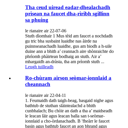
Tha ceud uiread eadar-dhealachadh
prìsean na faucet dha-rìribh sgillinn
sa phuing
le rianaire air 22-07-06
Stuth dìomhair 1 Mus tèid am faucet a nochdadh
gu tric bha susbaint luaidhe nas àirde na
puinnseanachadh luaidhe, gus am biodh a h-uile
duine ann a bhith a’ ceannach aire shònraichte do
phrìomh phàirtean bodhaig an stuth. Air a’
mhargaidh an-dràsta, tha am prìomh stuth ...
Leugh tuilleadh
Ro-chùram airson seòmar-ionnlaid a
cheannach
le rianaire air 22-04-11
1. Feumaidh dath taigh-beag, basgaid nighe agus
bathtub de stuthan slàintealachd a bhith
cunbhalach; Bu chòir an dath a tha a’ maidseadh
le leacan làir agus leacan balla san t-seòmar-
ionnlaid a cho-òrdanachadh. B 'fheàrr le faucet
basin agus bathtub faucet an aon bhrand agus