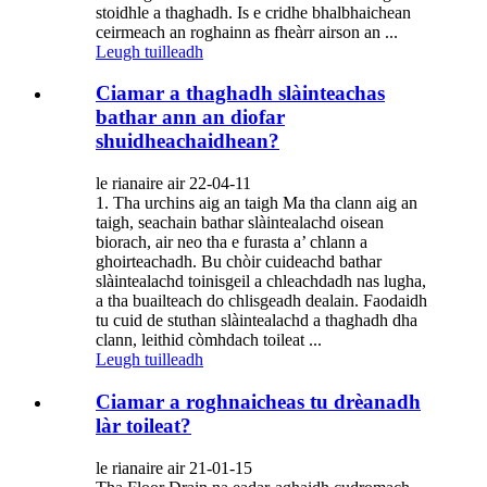
stoidhle a thaghadh. Is e cridhe bhalbhaichean
ceirmeach an roghainn as fheàrr airson an ...
Leugh tuilleadh
Ciamar a thaghadh slàinteachas
bathar ann an diofar
shuidheachaidhean?
le rianaire air 22-04-11
1. Tha urchins aig an taigh Ma tha clann aig an
taigh, seachain bathar slàintealachd oisean
biorach, air neo tha e furasta a’ chlann a
ghoirteachadh. Bu chòir cuideachd bathar
slàintealachd toinisgeil a chleachdadh nas lugha,
a tha buailteach do chlisgeadh dealain. Faodaidh
tu cuid de stuthan slàintealachd a thaghadh dha
clann, leithid còmhdach toileat ...
Leugh tuilleadh
Ciamar a roghnaicheas tu drèanadh
làr toileat?
le rianaire air 21-01-15