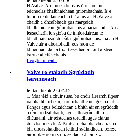
le rianaire air 23-05-06
H-Valve: An innleachdas as ùire ann an
teicneòlas bhalbhaichean gnìomhachais. Is e
toradh rèabhlaideach a th’ anns an H-Valve a
chaidh a dhealbhadh gus margaidh
bhalbhaichean gnìomhachais atharrachadh. Air a
leasachadh le sgioba de innleadairean le
bliadhnaichean de eòlas gnìomhachais, tha an H-
Valve air a dhealbhadh gus raon de
bhuannachdan a thoirt seachad a’ toirt a-steach
barrachd èifeachdais ...
Leugh tuilleadh
Valve ro-stàladh Sgrùdadh
lèirsinneach
le rianaire air 22-07-12
1. Mus tèid a chuir suas, bu chòir àireamh figear
na bhalbhaichean, sònrachaidhean agus meud
flanges agus boltaichean a bhith air an sgrùdadh
a rèir an dealbhadh, agus ath-sgrùdadh a
dhèanamh air teisteanas toraidh agus clàran
deuchainneach. 2. Pàirtean bhalbhaichean, cha
bhi uireasbhaidhean leithid sgàinidhean, pores,
airbubble no misrun, seulachadh an s...