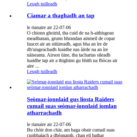
Leugh tuilleadh
Ciamar a thaghadh an tap
le rianaire air 22-07-06
O chionn ghoirid, tha cuid de na h-aithisgean
meadhanan, grunn bhrandan ainmeil de copar
faucet air an stiùireadh, agus bha an ìre de
dh'uisgeachadh luaidhe nas àirde na an ìre
nàiseanta. Airson ùine, tha tachartas sileadh
luaidhe tap air a thighinn gu bhith na fhòcas air
aire ...
Leugh tuilleadh
Seòmar-ionnlaid gus liosta Raiders
cumail suas seòmar-ionnlaid iomlan
atharrachadh
le rianaire air 22-07-06
Bu chòir don chàr, am baga obair cumail suas
cunbhalach a dhèanamh, chan eil bathar