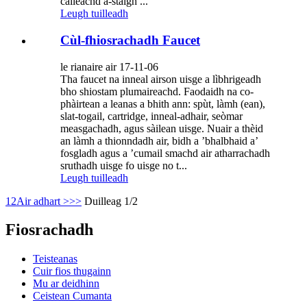
càileachd a-staigh ...
Leugh tuilleadh
Cùl-fhiosrachadh Faucet
le rianaire air 17-11-06
Tha faucet na inneal airson uisge a lìbhrigeadh
bho shiostam plumaireachd. Faodaidh na co-
phàirtean a leanas a bhith ann: spùt, làmh (ean),
slat-togail, cartridge, inneal-adhair, seòmar
measgachadh, agus sàilean uisge. Nuair a thèid
an làmh a thionndadh air, bidh a ’bhalbhaid a’
fosgladh agus a ’cumail smachd air atharrachadh
sruthadh uisge fo uisge no t...
Leugh tuilleadh
1
2
Air adhart >
>>
Duilleag 1/2
Fiosrachadh
Teisteanas
Cuir fios thugainn
Mu ar deidhinn
Ceistean Cumanta