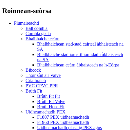
Roinnean-seòrsa
Plumaireachd
Ball comhla
Comhla geata
Bhalbhaiche ceàrn
Bhalbhaichean stad-stad cairteal àbhaisteach na
SA
Bhalbhaiche stad ioma-thionndadh àbhaisteach
na SA
Bhalbhaichean ceàrn àbhaisteach na h-Eòrpa
Bibcock
Thoir sùil air Valve
Criathraich
PVC CPVC PPR
Brùth Fit
Brùth Fit Fit
Brùth Fit Valve
Brùth Hose Fit
Uidheamachadh PEX
F1807 PEX uidheamachadh
F1960 PEX uidheamachadh
Uidheamachadh plastaig PEX agus