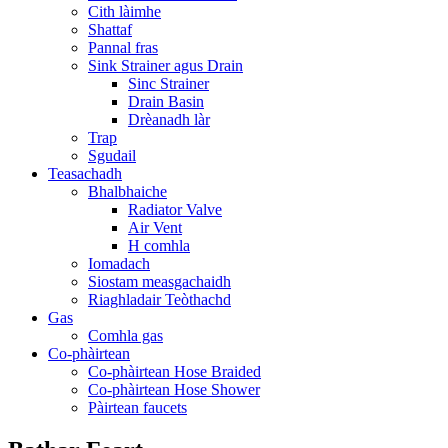
Cith làimhe
Shattaf
Pannal fras
Sink Strainer agus Drain
Sinc Strainer
Drain Basin
Drèanadh làr
Trap
Sgudail
Teasachadh
Bhalbhaiche
Radiator Valve
Air Vent
H comhla
Iomadach
Siostam measgachaidh
Riaghladair Teòthachd
Gas
Comhla gas
Co-phàirtean
Co-phàirtean Hose Braided
Co-phàirtean Hose Shower
Pàirtean faucets