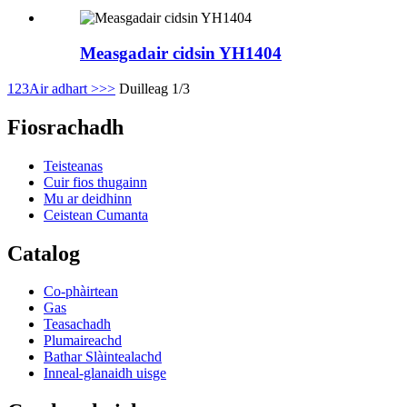
Measgadair cidsin YH1404
1
2
3
Air adhart >
>>
Duilleag 1/3
Fiosrachadh
Teisteanas
Cuir fios thugainn
Mu ar deidhinn
Ceistean Cumanta
Catalog
Co-phàirtean
Gas
Teasachadh
Plumaireachd
Bathar Slàintealachd
Inneal-glanaidh uisge