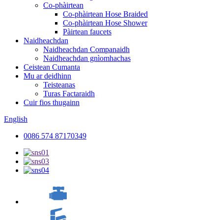
Co-phàirtean
Co-phàirtean Hose Braided
Co-phàirtean Hose Shower
Pàirtean faucets
Naidheachdan
Naidheachdan Companaidh
Naidheachdan gnìomhachas
Ceistean Cumanta
Mu ar deidhinn
Teisteanas
Turas Factaraidh
Cuir fios thugainn
English
0086 574 87170349