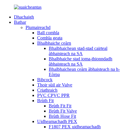
Dhachaigh
Bathar
Plumaireachd
Ball comhla
Comhla geata
Bhalbhaiche ceàrn
Bhalbhaichean stad-stad cairteal
àbhaisteach na SA
Bhalbhaiche stad ioma-thionndadh
àbhaisteach na SA
Bhalbhaichean ceàrn àbhaisteach na h-
Eòrpa
Bibcock
Thoir sùil air Valve
Criathraich
PVC CPVC PPR
Brùth Fit
Brùth Fit Fit
Brùth Fit Valve
Brùth Hose Fit
Uidheamachadh PEX
F1807 PEX uidheamachadh