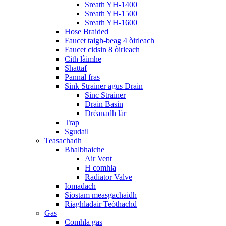
Sreath YH-1400
Sreath YH-1500
Sreath YH-1600
Hose Braided
Faucet taigh-beag 4 òirleach
Faucet cidsin 8 òirleach
Cith làimhe
Shattaf
Pannal fras
Sink Strainer agus Drain
Sinc Strainer
Drain Basin
Drèanadh làr
Trap
Sgudail
Teasachadh
Bhalbhaiche
Air Vent
H comhla
Radiator Valve
Iomadach
Siostam measgachaidh
Riaghladair Teòthachd
Gas
Comhla gas