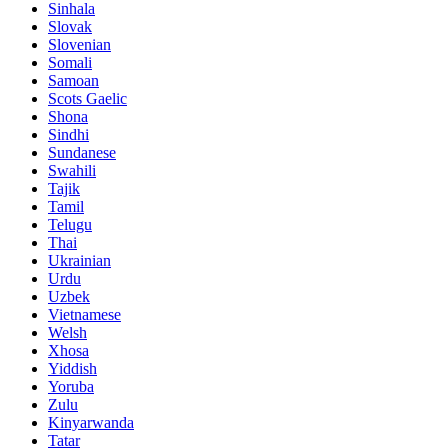
Sinhala
Slovak
Slovenian
Somali
Samoan
Scots Gaelic
Shona
Sindhi
Sundanese
Swahili
Tajik
Tamil
Telugu
Thai
Ukrainian
Urdu
Uzbek
Vietnamese
Welsh
Xhosa
Yiddish
Yoruba
Zulu
Kinyarwanda
Tatar