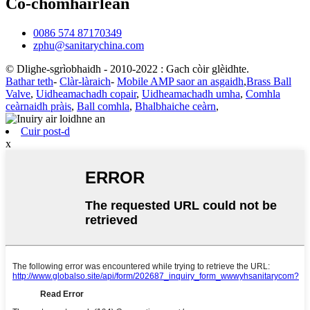
Co-chomhairlean
0086 574 87170349
zphu@sanitarychina.com
© Dlighe-sgrìobhaidh - 2010-2022 : Gach còir glèidhte.
Bathar teth
-
Clàr-làraich
-
Mobile AMP saor an asgaidh
,
Brass Ball
Valve
,
Uidheamachadh copair
,
Uidheamachadh umha
,
Comhla
ceàrnaidh pràis
,
Ball comhla
,
Bhalbhaiche ceàrn
,
Cuir post-d
x