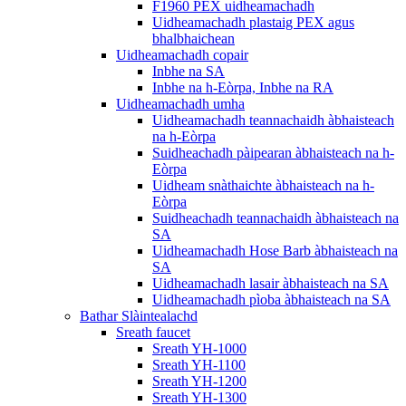
F1960 PEX uidheamachadh
Uidheamachadh plastaig PEX agus
bhalbhaichean
Uidheamachadh copair
Inbhe na SA
Inbhe na h-Eòrpa, Inbhe na RA
Uidheamachadh umha
Uidheamachadh teannachaidh àbhaisteach
na h-Eòrpa
Suidheachadh pàipearan àbhaisteach na h-
Eòrpa
Uidheam snàthaichte àbhaisteach na h-
Eòrpa
Suidheachadh teannachaidh àbhaisteach na
SA
Uidheamachadh Hose Barb àbhaisteach na
SA
Uidheamachadh lasair àbhaisteach na SA
Uidheamachadh pìoba àbhaisteach na SA
Bathar Slàintealachd
Sreath faucet
Sreath YH-1000
Sreath YH-1100
Sreath YH-1200
Sreath YH-1300