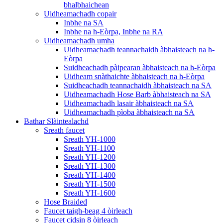
bhalbhaichean
Uidheamachadh copair
Inbhe na SA
Inbhe na h-Eòrpa, Inbhe na RA
Uidheamachadh umha
Uidheamachadh teannachaidh àbhaisteach na h-
Eòrpa
Suidheachadh pàipearan àbhaisteach na h-Eòrpa
Uidheam snàthaichte àbhaisteach na h-Eòrpa
Suidheachadh teannachaidh àbhaisteach na SA
Uidheamachadh Hose Barb àbhaisteach na SA
Uidheamachadh lasair àbhaisteach na SA
Uidheamachadh pìoba àbhaisteach na SA
Bathar Slàintealachd
Sreath faucet
Sreath YH-1000
Sreath YH-1100
Sreath YH-1200
Sreath YH-1300
Sreath YH-1400
Sreath YH-1500
Sreath YH-1600
Hose Braided
Faucet taigh-beag 4 òirleach
Faucet cidsin 8 òirleach