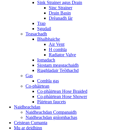
Sink Strainer agus Drain
Sinc Strainer
Drain Basin
Drèanadh làr
Trap
Sgudail
Teasachadh
Bhalbhaiche
Air Vent
H comhla
Radiator Valve
Iomadach
Siostam measgachaidh
Riaghladair Teòthachd
Gas
Comhla gas
Co-phàirtean
Co-phàirtean Hose Braided
Co-phàirtean Hose Shower
Pàirtean faucets
Naidheachdan
Naidheachdan Companaidh
Naidheachdan gnìomhachas
Ceistean Cumanta
Mu ar deidhinn