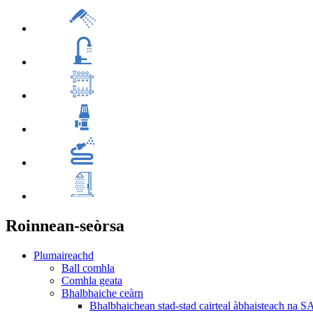
Roinnean-seòrsa
Plumaireachd
Ball comhla
Comhla geata
Bhalbhaiche ceàrn
Bhalbhaichean stad-stad cairteal àbhaisteach na S