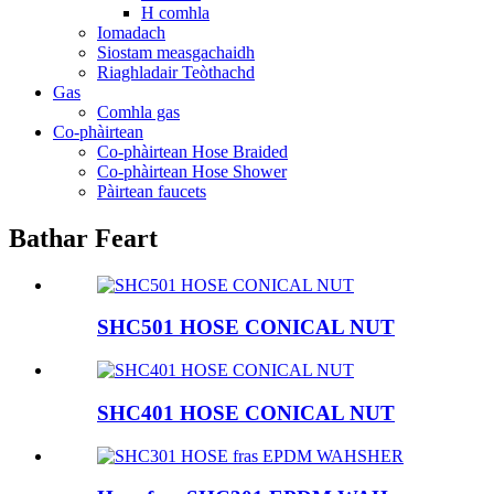
H comhla
Iomadach
Siostam measgachaidh
Riaghladair Teòthachd
Gas
Comhla gas
Co-phàirtean
Co-phàirtean Hose Braided
Co-phàirtean Hose Shower
Pàirtean faucets
Bathar Feart
SHC501 HOSE CONICAL NUT
SHC401 HOSE CONICAL NUT