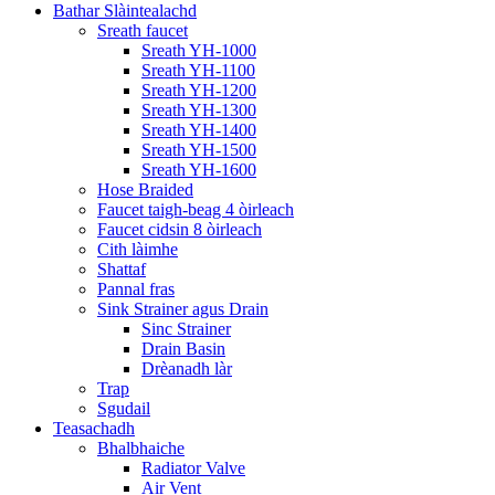
Bathar Slàintealachd
Sreath faucet
Sreath YH-1000
Sreath YH-1100
Sreath YH-1200
Sreath YH-1300
Sreath YH-1400
Sreath YH-1500
Sreath YH-1600
Hose Braided
Faucet taigh-beag 4 òirleach
Faucet cidsin 8 òirleach
Cith làimhe
Shattaf
Pannal fras
Sink Strainer agus Drain
Sinc Strainer
Drain Basin
Drèanadh làr
Trap
Sgudail
Teasachadh
Bhalbhaiche
Radiator Valve
Air Vent