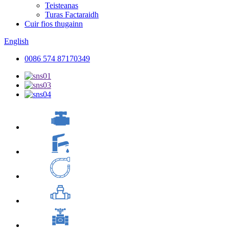
Teisteanas
Turas Factaraidh
Cuir fios thugainn
English
0086 574 87170349