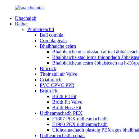
Dhachaigh
Bathar
Plumaireachd
Ball comhla
Comhla geata
Bhalbhaiche ceàrn
Bhalbhaichean stad-stad cairteal àbhaisteac
Bhalbhaiche stad ioma-thionndadh àbhaiste
Bhalbhaichean ceàrn àbhaisteach na h-Eòrp
Bibcock
Thoir sùil air Valve
Criathraich
PVC CPVC PPR
Brùth Fit
Brùth Fit Fit
Brùth Fit Valve
Brùth Hose Fit
Uidheamachadh PEX
F1807 PEX uidheamachadh
F1960 PEX uidheamachadh
Uidheamachadh plastaig PEX agus bhalbha
Uidheamachadh copair