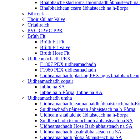
Bhalbhaiche stad ioma-thionndadh àbhaisteach na
Bhalbhaichean ceàrn àbhaisteach na h-Eòrpa
Bibcock
Thoir sùil air Valve
Criathraich
PVC CPVC PPR
Brùth Fit
Brùth Fit Fit
Brùth Fit Valve
Brùth Hose Fit
Uidheamachadh PEX
F1807 PEX uidheamachadh
F1960 PEX uidheamachadh
Uidheamachadh plastaig PEX agus bhalbhaichean
Uidheamachadh copair
Inbhe na SA
Inbhe na h-Eòrpa, Inbhe na RA
Uidheamachadh umha
Uidheamachadh teannachaidh àbhaisteach na h-E
Suidheachadh pàipearan àbhaisteach na h-Eòrpa
Uidheam snàthaichte àbhaisteach na h-Eòrpa
Suidheachadh teannachaidh àbhaisteach na SA
Uidheamachadh Hose Barb àbhaisteach na SA
Uidheamachadh lasair àbhaisteach na SA
Uidheamachadh pìoba àbhaisteach na SA