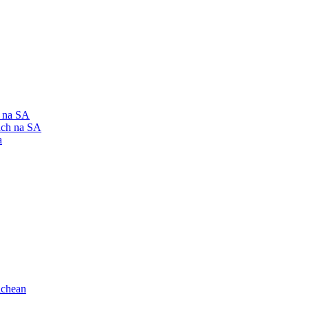
h na SA
ach na SA
a
ichean