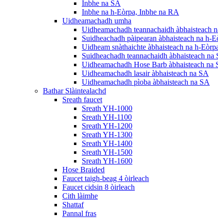
Inbhe na SA
Inbhe na h-Eòrpa, Inbhe na RA
Uidheamachadh umha
Uidheamachadh teannachaidh àbhaisteach n
Suidheachadh pàipearan àbhaisteach na h-E
Uidheam snàthaichte àbhaisteach na h-Eòrp
Suidheachadh teannachaidh àbhaisteach na
Uidheamachadh Hose Barb àbhaisteach na
Uidheamachadh lasair àbhaisteach na SA
Uidheamachadh pìoba àbhaisteach na SA
Bathar Slàintealachd
Sreath faucet
Sreath YH-1000
Sreath YH-1100
Sreath YH-1200
Sreath YH-1300
Sreath YH-1400
Sreath YH-1500
Sreath YH-1600
Hose Braided
Faucet taigh-beag 4 òirleach
Faucet cidsin 8 òirleach
Cith làimhe
Shattaf
Pannal fras